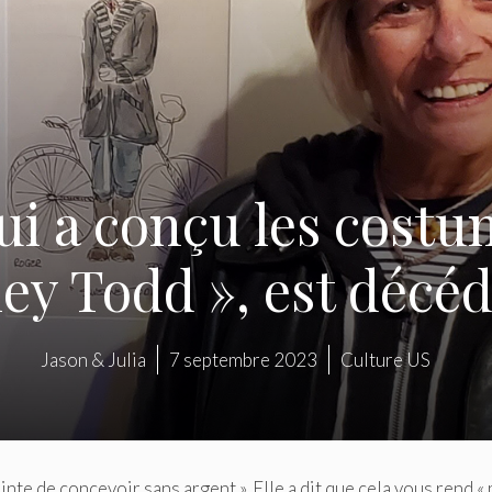
ui a conçu les costu
ey Todd », est décéd
Jason & Julia
7 septembre 2023
Culture US
ainte de concevoir sans argent ». Elle a dit que cela vous rend « 