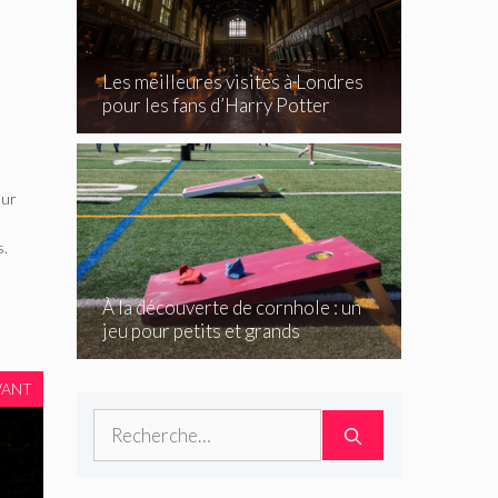
Les meilleures visites à Londres
pour les fans d’Harry Potter
eur
s.
À la découverte de cornhole : un
jeu pour petits et grands
VANT
Rechercher :