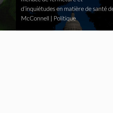
d’inquiétudes en matière de santé d
McConnell | Politique