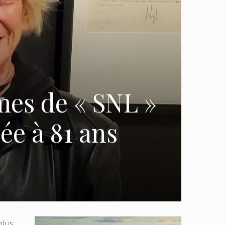
mes de « SNL »
ée à 81 ans
plus