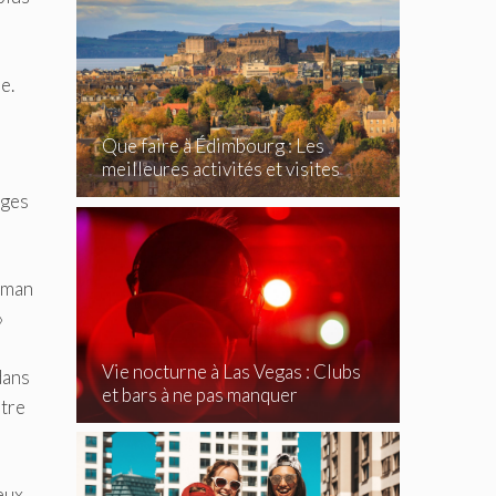
e.
Que faire à Édimbourg : Les
meilleures activités et visites
incontournables
ages
ewman
»
Vie nocturne à Las Vegas : Clubs
dans
et bars à ne pas manquer
utre
 eux