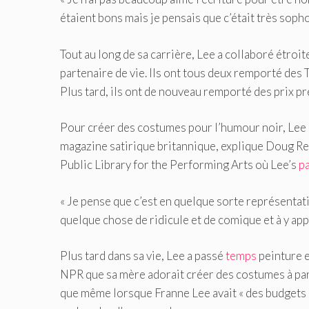
étaient bons mais je pensais que c’était très soph
Tout au long de sa carrière, Lee a collaboré étro
partenaire de vie. Ils ont tous deux remporté des
Plus tard, ils ont de nouveau remporté des prix p
Pour créer des costumes pour l’humour noir, Lee 
magazine satirique britannique, explique Doug Res
Public Library for the Performing Arts où Lee’s
p
« Je pense que c’est en quelque sorte représentatif 
quelque chose de ridicule et de comique et à y app
Plus tard dans sa vie, Lee a passé
temps
peinture e
NPR que sa mère adorait créer des costumes à parti
que même lorsque Franne Lee avait « des budgets pl