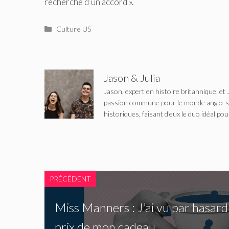
recherche d’un accord ».
Catégories
Culture US
Jason & Julia
Jason, expert en histoire britannique, et 
passion commune pour le monde anglo-saxo
historiques, faisant d'eux le duo idéal pou
PRÉCÉDENT
Miss Manners : J’ai vu par hasard 
prix de mon cadeau