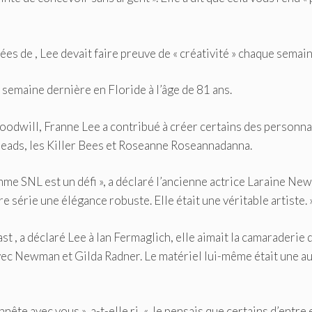
s de , Lee devait faire preuve de « créativité » chaque semain
 semaine dernière en Floride à l’âge de 81 ans.
Goodwill, Franne Lee a contribué à créer certains des personn
eads, les Killer Bees et Roseanne Roseannadanna.
omme SNL est un défi », a déclaré l’ancienne actrice Laraine N
 série une élégance robuste. Elle était une véritable artiste. 
ast
, a déclaré Lee à Ian Fermaglich, elle aimait la camaraderie 
 avec Newman et Gilda Radner. Le matériel lui-même était une a
nête avec vous », a-t-elle ri, « Je pensais que certains d’entre