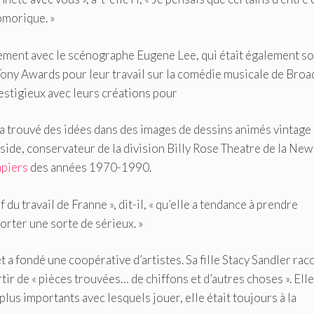
omorique. »
itement avec le scénographe Eugene Lee, qui était également s
 Tony Awards pour leur travail sur la comédie musicale de Broa
restigieux avec leurs créations pour
a trouvé des idées dans des images de dessins animés vintage
ide, conservateur de la division Billy Rose Theatre de la Ne
apiers
des années 1970-1990.
du travail de Franne », dit-il, « qu’elle a tendance à prendre
orter une sorte de sérieux. »
t a fondé une coopérative d’artistes. Sa fille Stacy Sandler rac
r de « pièces trouvées… de chiffons et d’autres choses ». Elle
us importants avec lesquels jouer, elle était toujours à la