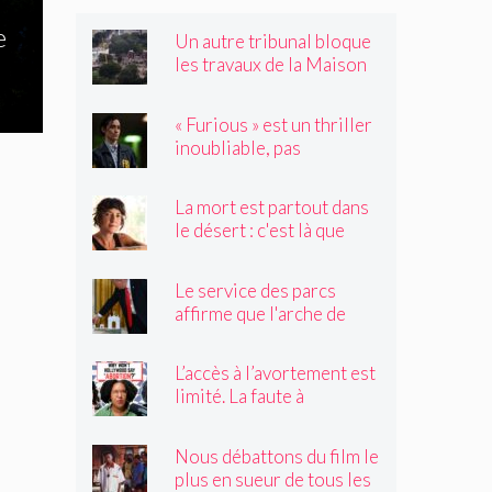
e
Un autre tribunal bloque
les travaux de la Maison
Blanche, préparant ainsi
un examen par la Cour
« Furious » est un thriller
suprême
inoubliable, pas
seulement un remake de
« Black Widow »
La mort est partout dans
le désert : c'est là que
Claire Vaye Watkins se
sent le plus vivante
Le service des parcs
affirme que l'arche de
Trump obstruerait les
sites historiques.
L’accès à l’avortement est
Pourrait-il être déplacé ?
limité. La faute à
Hollywood ?
Nous débattons du film le
plus en sueur de tous les