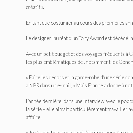
créatif ».
En tant que costumier au cours des premières année
Le designer lauréat d’un Tony Award est décédé la
Avec un petit budget et des voyages fréquents à 
les plus emblématiques de , notamment les Coneh
« Faire les décors et la garde-robe d’une série c
à NPR dans un e-mail, « Mais Franne a donné à notre
L’année dernière, dans une interview avec le podc
la série – elle aimait particulièrement travailler
affaire.
« Je n’ai pas beaucoup aimé l’écriture pour être hon