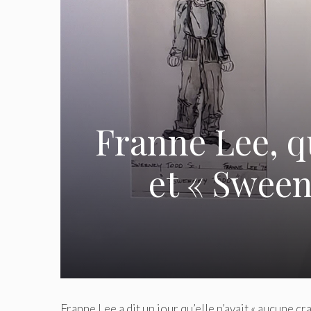
Franne Lee, q
et « Sween
Franne Lee a dit un jour qu’elle n’avait « aucune cr