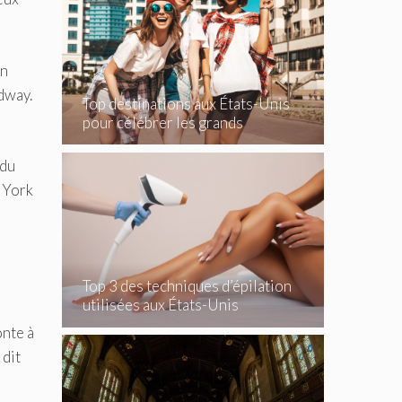
on
dway.
Top destinations aux États-Unis
pour célébrer les grands
événements
 du
w York
Top 3 des techniques d’épilation
utilisées aux États-Unis
onte à
 dit