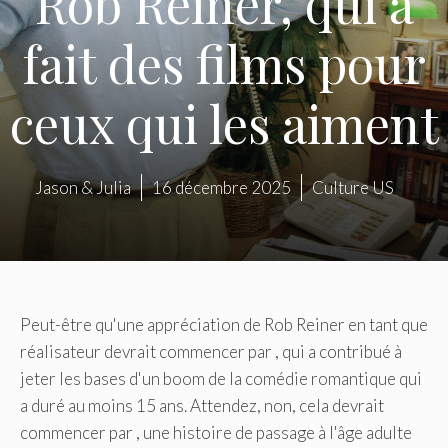
Rob Reiner, qui a
fait des films pour
ceux qui les aiment
Jason & Julia
16 décembre 2025
Culture US
Peut-être qu'une appréciation de Rob Reiner en tant que
réalisateur devrait commencer par , qui a contribué à
jeter les bases d'un boom de la comédie romantique qui
a duré au moins 15 ans. Attendez, non, cela devrait
commencer par , une histoire de passage à l'âge adulte