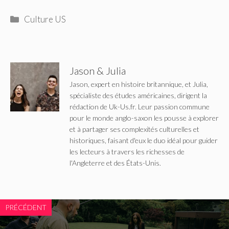
Catégories
Culture US
Jason & Julia
Jason, expert en histoire britannique, et Julia,
spécialiste des études américaines, dirigent la
rédaction de Uk-Us.fr. Leur passion commune
pour le monde anglo-saxon les pousse à explorer
et à partager ses complexités culturelles et
historiques, faisant d'eux le duo idéal pour guider
les lecteurs à travers les richesses de
l'Angleterre et des États-Unis.
PRÉCÉDENT