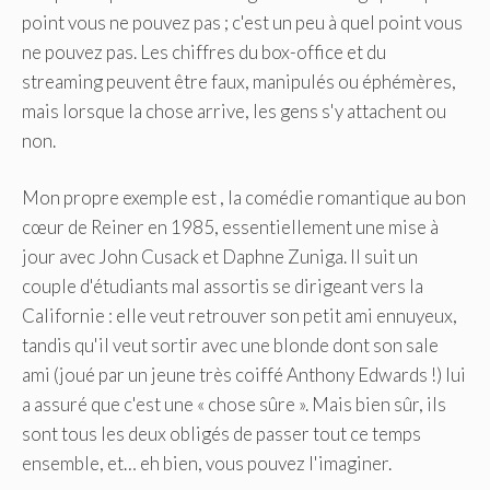
point vous ne pouvez pas ; c'est un peu à quel point vous
ne pouvez pas. Les chiffres du box-office et du
streaming peuvent être faux, manipulés ou éphémères,
mais lorsque la chose arrive, les gens s'y attachent ou
non.
Mon propre exemple est , la comédie romantique au bon
cœur de Reiner en 1985, essentiellement une mise à
jour avec John Cusack et Daphne Zuniga. Il suit un
couple d'étudiants mal assortis se dirigeant vers la
Californie : elle veut retrouver son petit ami ennuyeux,
tandis qu'il veut sortir avec une blonde dont son sale
ami (joué par un jeune très coiffé Anthony Edwards !) lui
a assuré que c'est une « chose sûre ». Mais bien sûr, ils
sont tous les deux obligés de passer tout ce temps
ensemble, et… eh bien, vous pouvez l'imaginer.