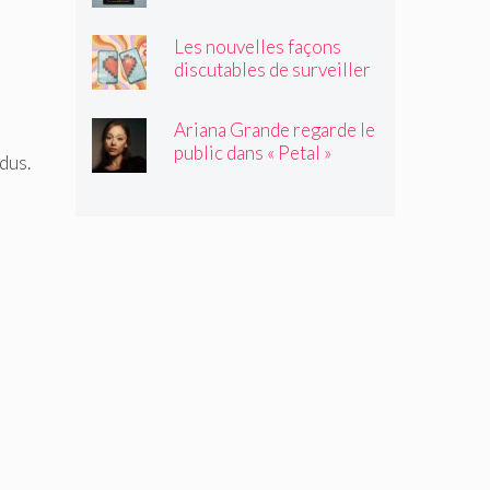
satisfaisante au milieu de
l'été
Les nouvelles façons
discutables de surveiller
vos amis
Ariana Grande regarde le
public dans « Petal »
dus.