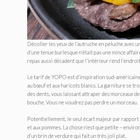
Décoller les yeux de l’autruche en peluche avec u
d’une tenue burlesque n’était pas une mince affaire
repas aussi décadent que l’intérieur rend l’endroit
Le tarif de YOPO est d’inspiration sud-américai
au bœuf et aux haricots blancs. La garniture se tr
des dents, vous laissant attraper des morceaux de
bouche. Vous ne voudrez pas perdre un morceau.
Potentiellement, le seul écart majeur par rapport 
et aux pommes. La chose n’est que petite – enviro
d’un brin de verdure qui fait un très joli plat.