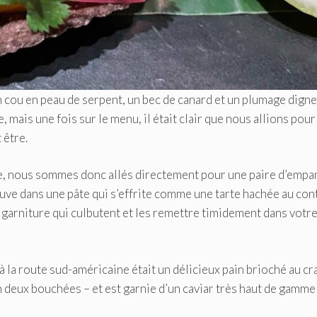
n cou en peau de serpent, un bec de canard et un plumage digne
, mais une fois sur le menu, il était clair que nous allions pour
 être.
ne, nous sommes donc allés directement pour une paire d’emp
ouve dans une pâte qui s’effrite comme une tarte hachée au con
 garniture qui culbutent et les remettre timidement dans votr
à la route sud-américaine était un délicieux pain brioché au cr
n deux bouchées – et est garnie d’un caviar très haut de gamme