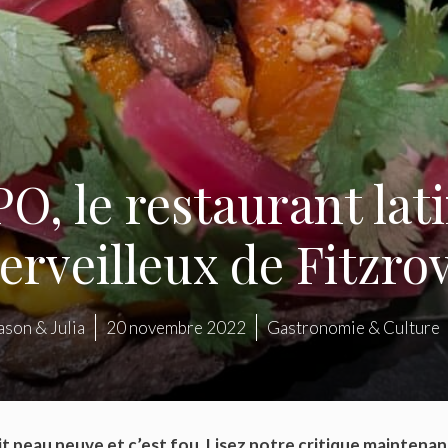
O, le restaurant lat
rveilleux de Fitzro
ason & Julia
20 novembre 2022
Gastronomie & Culture
t peau neuve et c’est fou. Lisez notre critique maintenan