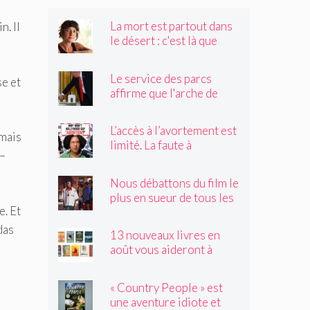
La mort est partout dans
n. Il
le désert : c'est là que
Claire Vaye Watkins se
sent le plus vivante
Le service des parcs
se et
affirme que l'arche de
Trump obstruerait les
sites historiques.
L’accès à l’avortement est
Pourrait-il être déplacé ?
 mais
limité. La faute à
 –
Hollywood ?
Nous débattons du film le
plus en sueur de tous les
e. Et
temps
das
13 nouveaux livres en
août vous aideront à
traverser les canicules de
l'été
« Country People » est
une aventure idiote et