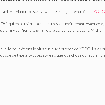
taurant. Au Mandrake sur Newman Street, cet endroit est
YOPO
-Toft qui est au Mandrake depuis 6 ans maintenant. Avant cela, i
& Library de Pierre Gagnaire et a co-conçu une étoile Micheli
 laquelle nous étions le plus curieux à propos de YOPO. Ils vie
tique de type arty assez stylée à quelque chose qui est, eh bi