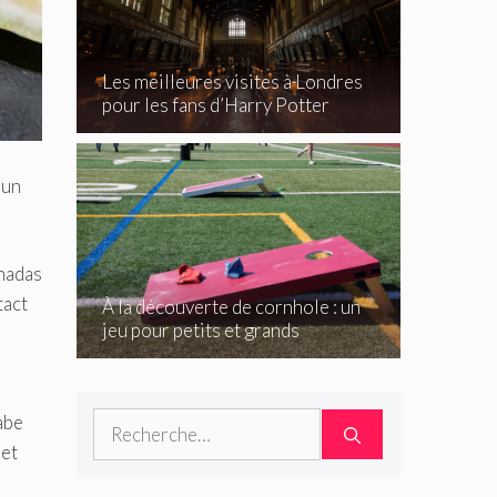
Les meilleures visites à Londres
pour les fans d’Harry Potter
 un
anadas
tact
À la découverte de cornhole : un
jeu pour petits et grands
e
abe
Rechercher :
 et