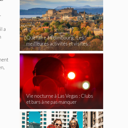
.
l a
n
Que faire à Édimbourg : Les
meilleures activités et visites
incontournables
nnent
en,
Vie nocturne à Las Vegas : Clubs
et bars à ne pas manquer