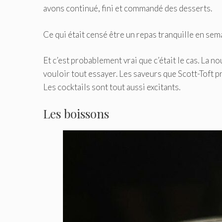
avons continué, fini et commandé des desserts.
Ce qui était censé être un repas tranquille en sem
Et c’est probablement vrai que c’était le cas. La 
vouloir tout essayer. Les saveurs que Scott-Toft p
Les cocktails sont tout aussi excitants.
Les boissons