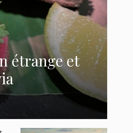
in étrange et
via
t.