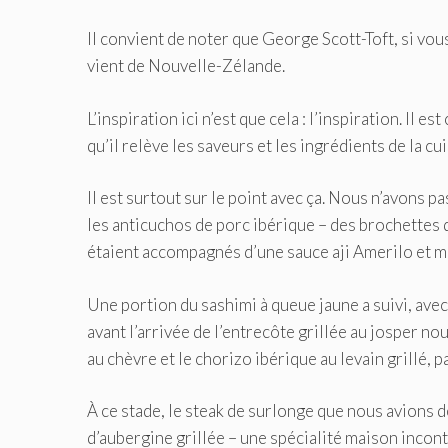
Il convient de noter que George Scott-Toft, si vous
vient de Nouvelle-Zélande.
L’inspiration ici n’est que cela : l’inspiration. Il 
qu’il relève les saveurs et les ingrédients de la cu
Il est surtout sur le point avec ça. Nous n’avons pa
les anticuchos de porc ibérique – des brochettes
étaient accompagnés d’une sauce aji Amerilo et mou
Une portion du sashimi à queue jaune a suivi, ave
avant l’arrivée de l’entrecôte grillée au josper n
au chèvre et le chorizo ​​ibérique au levain grillé,
À ce stade, le steak de surlonge que nous avion
d’aubergine grillée – une spécialité maison inco