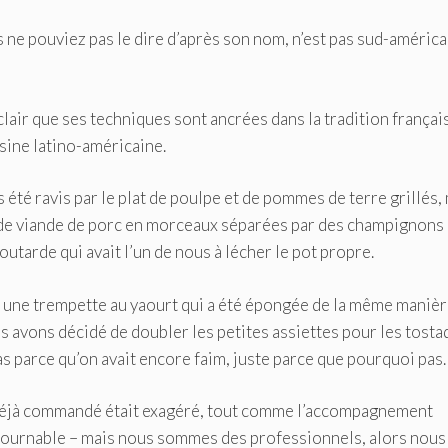
 ne pouviez pas le dire d’après son nom, n’est pas sud-américai
est clair que ses techniques sont ancrées dans la tradition françai
isine latino-américaine.
s été ravis par le plat de poulpe et de pommes de terre grillés,
 de viande de porc en morceaux séparées par des champignons
tarde qui avait l’un de nous à lécher le pot propre.
c une trempette au yaourt qui a été épongée de la même manièr
ous avons décidé de doubler les petites assiettes pour les tosta
 pas parce qu’on avait encore faim, juste parce que pourquoi pas.
s déjà commandé était exagéré, tout comme l’accompagnement
ntournable – mais nous sommes des professionnels, alors nous