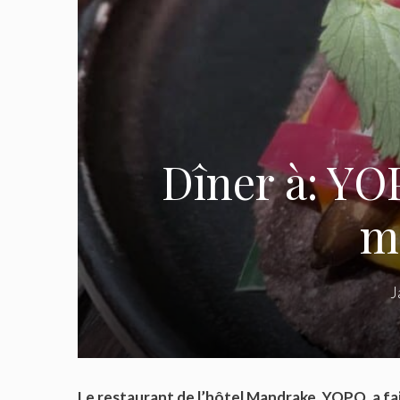
Dîner à: YOP
me
J
Le restaurant de l’hôtel Mandrake, YOPO, a fai