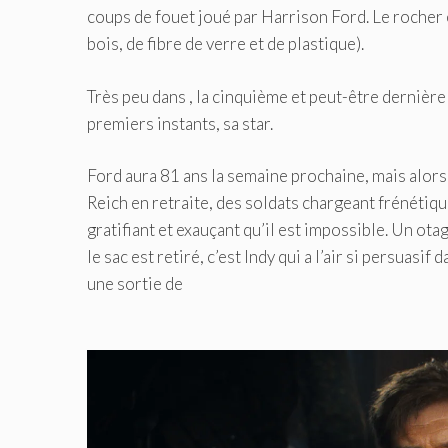
coups de fouet joué par Harrison Ford. Le rocher éta
bois, de fibre de verre et de plastique).
Très peu dans , la cinquième et peut-être dernière a
premiers instants, sa star.
Ford aura 81 ans la semaine prochaine, mais alor
Reich en retraite, des soldats chargeant frénétique
gratifiant et exauçant qu’il est impossible. Un otag
le sac est retiré, c’est Indy qui a l’air si persua
une sortie de