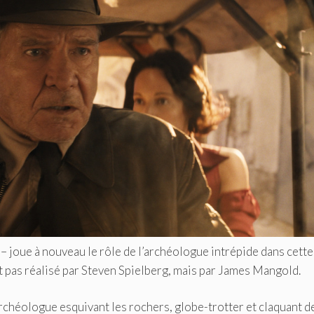
s – joue à nouveau le rôle de l’archéologue intrépide dans cette
st pas réalisé par Steven Spielberg, mais par James Mangold.
 archéologue esquivant les rochers, globe-trotter et claquant d