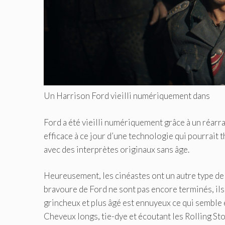
Un Harrison Ford vieilli numériquement dans
Ford a été vieilli numériquement grâce à un réarra
efficace à ce jour d’une technologie qui pourrait
avec des interprètes originaux sans âge.
Heureusement, les cinéastes ont un autre type de v
bravoure de Ford ne sont pas encore terminés, ils
grincheux et plus âgé est ennuyeux ce qui semble 
Cheveux longs, tie-dye et écoutant les Rolling Sto