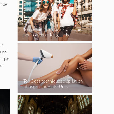
it de
Top destinations aux États-Unis
pour célébrer les grands
événements
me
aussi
orsque
ez
Top 3 des techniques d’épilation
utilisées aux États-Unis