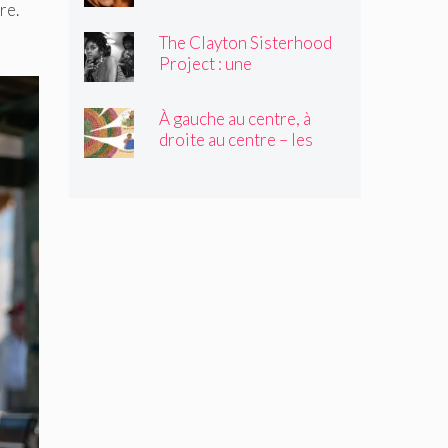
pour jouer des truands et
re.
des durs, est décédé à 80
The Clayton Sisterhood
ans
Project : une
photographe capture la
migration inversée de sa
À gauche au centre, à
famille du Nord vers le
droite au centre – les
Sud
élèves de 2e année
tressent un « tapis à
histoires »