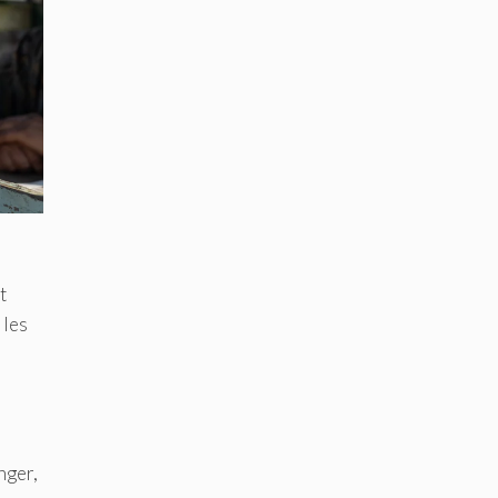
t
 les
nger,