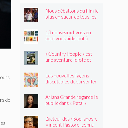
Nous débattons du film le
plus en sueur de tous les
temps
13 nouveaux livres en
août vous aideront à
traverser les canicules de
l'été
« Country People » est
une aventure idiote et
satisfaisante au milieu de
l'été
Les nouvelles façons
jours
discutables de surveiller
vos amis
Ariana Grande regarde le
urs de
public dans « Petal »
L'acteur des « Sopranos »,
les
Vincent Pastore, connu