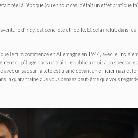
it réel à l’époque (ou en tout cas, c’était un effet pratique fa
venture d’Indy, est concrète et réelle. Et cela inclut, dans les
s que le film commence en Allemagne en 1944, avec le Troisiè
ment du pillage dans un train, le public a droit à un spectacle 
e avec un sac sur la tête est traîné devant un officier nazi et l
sif dans la quarantaine que vous pensez peut-être que vous regard