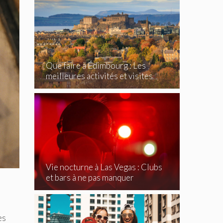
Que faire à Édimbourg : Les
meilleures activités et visites
incontournables
Vie nocturne à Las Vegas : Clubs
et bars à ne pas manquer
es