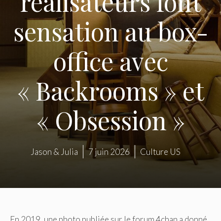
réalisateurs font
sensation au box-
office avec
« Backrooms » et
« Obsession »
Jason & Julia
7 juin 2026
Culture US
En 2019, une photo publiée sur le forum 4chan a donné