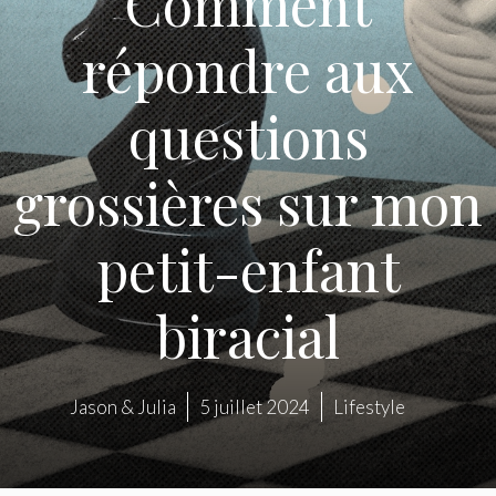
Comment
répondre aux
questions
grossières sur mon
petit-enfant
biracial
Jason & Julia
5 juillet 2024
Lifestyle