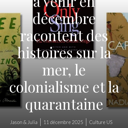
à venir en
décembre
racontent des
histoires sur la
mer, le
colonialisme et la
quarantaine
Jason & Julia
11 décembre 2025
Culture US