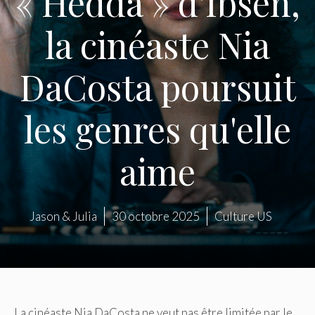
« Hedda » d'Ibsen,
la cinéaste Nia
DaCosta poursuit
les genres qu'elle
aime
Jason & Julia
30 octobre 2025
Culture US
La cinéaste Nia DaCosta ne veut pas être limitée par le