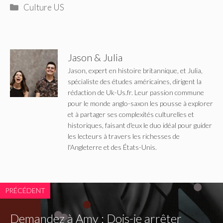
Catégories
Culture US
Jason & Julia
Jason, expert en histoire britannique, et Julia,
spécialiste des études américaines, dirigent la
rédaction de Uk-Us.fr. Leur passion commune
pour le monde anglo-saxon les pousse à explorer
et à partager ses complexités culturelles et
historiques, faisant d'eux le duo idéal pour guider
les lecteurs à travers les richesses de
l'Angleterre et des États-Unis.
PRÉCÉDENT
Demandez à Amy : Dois-je arrêter