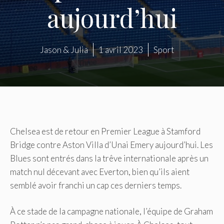
aujourd’hui
Jason & Julia
1 avril 2023
Sport
Chelsea est de retour en Premier League à Stamford
Bridge contre Aston Villa d’Unai Emery aujourd’hui. Les
Blues sont entrés dans la trêve internationale après un
match nul décevant avec Everton, bien qu’ils aient
semblé avoir franchi un cap ces derniers temps.
À ce stade de la campagne nationale, l’équipe de Graham