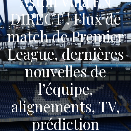
Aston Villa EN
DIRECT ! Flux de
match de Premier
League, dernières
nouvelles de
l’équipe,
alignements, TV,
prédiction