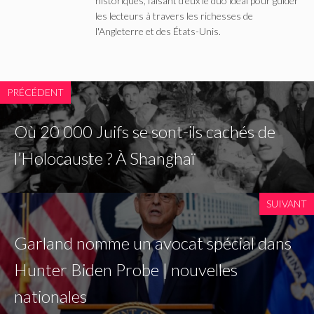
historiques, faisant d'eux le duo idéal pour guider
les lecteurs à travers les richesses de
l'Angleterre et des États-Unis.
PRÉCÉDENT
Où 20 000 Juifs se sont-ils cachés de
l’Holocauste ? À Shanghaï
SUIVANT
Garland nomme un avocat spécial dans
Hunter Biden Probe | nouvelles
nationales