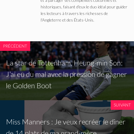
et à partager ses complexités culturelles et
historiques, faisant d'eux le duo idéal pour guider
les lecteurs à travers les richesses de
l'Angleterre et des États-Unis.
PRÉCÉDENT
La star de Tottenham, Heung-min Son:
J’ai eu du mal avec la pression de gagner
le Golden Boot
SUIVANT
Miss Manners : Je veux recréer le dîner
de 14 plats de ma grand-mère