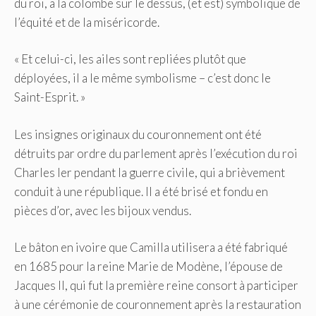
du roi, a la colombe sur le dessus, (et est) symbolique de
l’équité et de la miséricorde.
« Et celui-ci, les ailes sont repliées plutôt que
déployées, il a le même symbolisme – c’est donc le
Saint-Esprit. »
Les insignes originaux du couronnement ont été
détruits par ordre du parlement après l’exécution du roi
Charles Ier pendant la guerre civile, qui a brièvement
conduit à une république. Il a été brisé et fondu en
pièces d’or, avec les bijoux vendus.
Le bâton en ivoire que Camilla utilisera a été fabriqué
en 1685 pour la reine Marie de Modène, l’épouse de
Jacques II, qui fut la première reine consort à participer
à une cérémonie de couronnement après la restauration