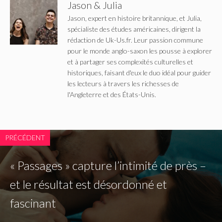
Jason & Julia
Jason, expert en histoire britannique, et Julia,
spécialiste des études américaines, dirigent la
rédaction de Uk-Us.fr. Leur passion commune
pour le monde anglo-saxon les pousse à explorer
et à partager ses complexités culturelles et
historiques, faisant d'eux le duo idéal pour guider
les lecteurs à travers les richesses de
l'Angleterre et des États-Unis.
PRÉCÉDENT
« Passages » capture l’intimité de près –
et le résultat est désordonné et
fascinant