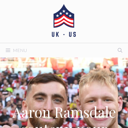
Aller
au
contenu
MENU
Aaron Ramsdale