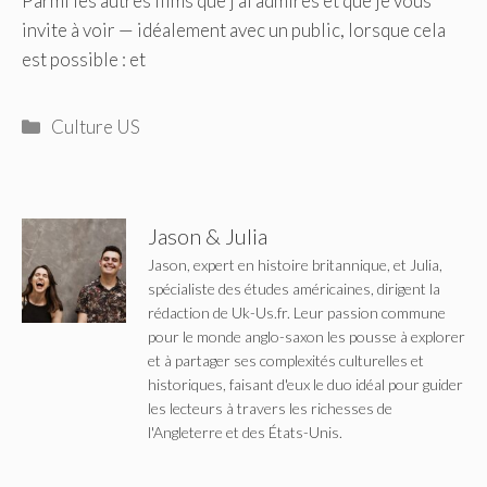
Parmi les autres films que j'ai admirés et que je vous
invite à voir — idéalement avec un public, lorsque cela
est possible : et
Catégories
Culture US
Jason & Julia
Jason, expert en histoire britannique, et Julia,
spécialiste des études américaines, dirigent la
rédaction de Uk-Us.fr. Leur passion commune
pour le monde anglo-saxon les pousse à explorer
et à partager ses complexités culturelles et
historiques, faisant d'eux le duo idéal pour guider
les lecteurs à travers les richesses de
l'Angleterre et des États-Unis.