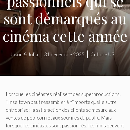
passionnels qui se
sont démarqués au
cinéma cette année
Jason & Julia
31 décembre 2025
Culture US
Lorsque les cinéastes réalisent des superproductions,
Tinseltown peut ressembler à n'importe quelle autre
entreprise : la satisfaction des clients se mesure aux
ventes de pop-corn et aux sourires du public. Mais
lorsque les cinéastes sont passionnés, les films peuvent