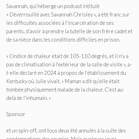
Savannah, qui héberge un podcast intitulé
« Déverrouillé avec Savannah Chrisley », a été franc sur
les difficultés associées à l'incarcération de ses
parents, d'avoir à prendre la tutelle de son frère cadet et
de sa nièce dans les conditions difficiles en prison.
« L'indice de chaleur était de 105-110 degrés, et il n'y a
pas de climatisation à l'extérieur de la salle de visite », a-
t-elle déclaré en 2024 à propos de l'établissement du
Kentucky où Julie vivait. « Maman a dit qu'elle était
tombée physiquement malade de la chaleur. C'est au-
delà de l'inhumain. »
Sponsor
et un spin-off, ont tous deux été annulés à la suite des
condamnations des couples. Mais quelques jours