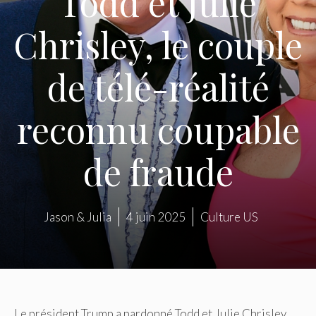
Todd et Julie
Chrisley, le couple
de télé-réalité
reconnu coupable
de fraude
Jason & Julia
4 juin 2025
Culture US
Le président Trump a pardonné Todd et Julie Chrisley,