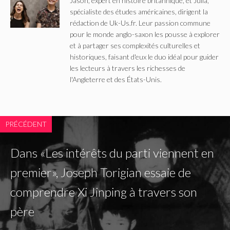
Jason, expert en histoire britannique, et Julia,
spécialiste des études américaines, dirigent la
rédaction de Uk-Us.fr. Leur passion commune
pour le monde anglo-saxon les pousse à explorer
et à partager ses complexités culturelles et
historiques, faisant d'eux le duo idéal pour guider
les lecteurs à travers les richesses de
l'Angleterre et des États-Unis.
PRÉCÉDENT
Dans «Les intérêts du parti viennent en
premier», Joseph Torigian essaie de
comprendre Xi Jinping à travers son
père