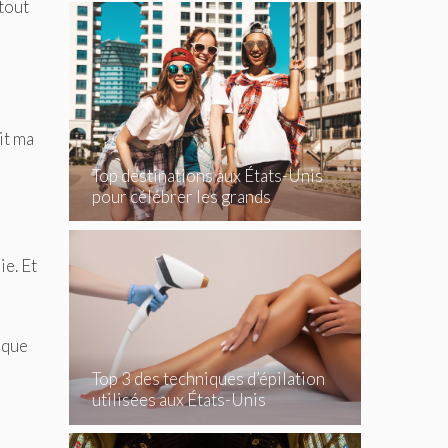
 tout
it ma
Top destinations aux États-Unis
pour célébrer les grands
événements
ie. Et
 que
Top 3 des techniques d’épilation
utilisées aux États-Unis