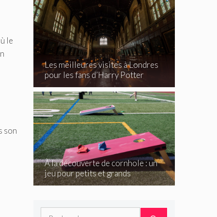
ù le
un
Les meilleures visites à Londres
pour les fans d’Harry Potter
s son
À la découverte de cornhole : un
jeu pour petits et grands
Rechercher :