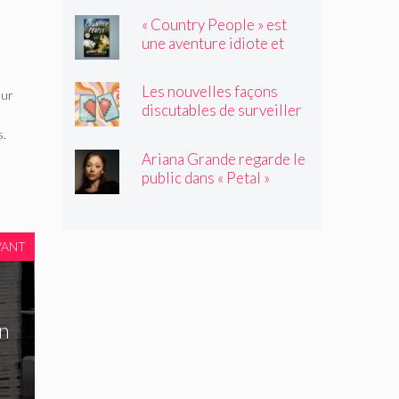
l'été
« Country People » est
une aventure idiote et
satisfaisante au milieu de
l'été
Les nouvelles façons
eur
discutables de surveiller
vos amis
s.
Ariana Grande regarde le
public dans « Petal »
VANT
en