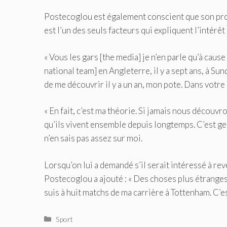
Postecoglou est également conscient que son prop
est l’un des seuls facteurs qui expliquent l’intérêt
« Vous les gars [the media] je n’en parle qu’à cause 
national team] en Angleterre, il y a sept ans, à Su
de me découvrir il y a un an, mon pote. Dans votre
« En fait, c’est ma théorie. Si jamais nous décou
qu’ils vivent ensemble depuis longtemps. C’est genti
n’en sais pas assez sur moi.
Lorsqu’on lui a demandé s’il serait intéressé à reve
Postecoglou a ajouté : « Des choses plus étranges 
suis à huit matchs de ma carrière à Tottenham. C’es
Catégories
Sport