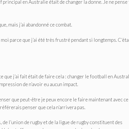
if principal en Australie était de changer la donne. Je ne pense
ique, mais j’ai abandonné ce combat.
 moi parce que j’ai été très frustré pendant si longtemps. C’éta
que j’ai fait était de faire cela : changer le football en Austral
l’impression de n’avoir eu aucun impact.
penser que peut-être je peux encore le faire maintenant avec ce
 préférerais penser que cela n’arrivera pas.
de l’union de rugby et de la ligue de rugby constituent des