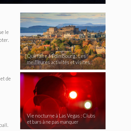
ue le
pter.
–
Que faire à Édimbourg : Les
meilleures activités et visites
incontournables
ret de
Vie nocturne à Las Vegas : Clubs
et bars à ne pas manquer
ball.