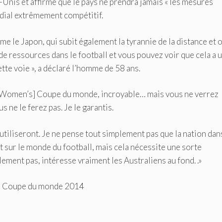
Unis et affirme que le pays ne prendra jamais « les mesures
dial extrêmement compétitif.
me le Japon, qui subit également la tyrannie de la distance et o
 de ressources dans le football et vous pouvez voir que cela a 
ette voie », a déclaré l’homme de 58 ans.
u [Women’s] Coupe du monde, incroyable… mais vous ne verrez
s ne le ferez pas. Je le garantis.
s utiliseront. Je ne pense tout simplement pas que la nation dan
 sur le monde du football, mais cela nécessite une sorte
lement pas, intéresse vraiment les Australiens au fond. .»
e la Coupe du monde 2014