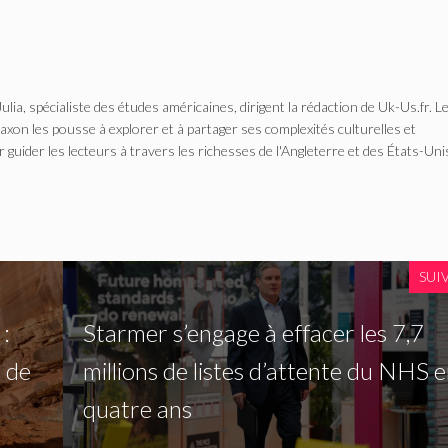
Julia, spécialiste des études américaines, dirigent la rédaction de Uk-Us.fr. L
n les pousse à explorer et à partager ses complexités culturelles et
r guider les lecteurs à travers les richesses de l'Angleterre et des États-Uni
SUI
:
Starmer s’engage à effacer les 7,7
 de
millions de listes d’attente du NHS 
quatre ans