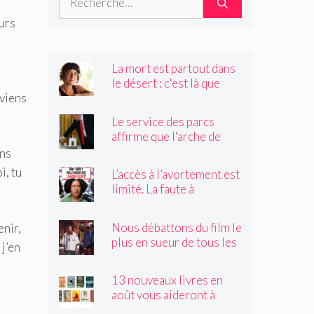
urs
La mort est partout dans
le désert : c'est là que
 viens
Claire Vaye Watkins se
sent le plus vivante
Le service des parcs
affirme que l'arche de
Trump obstruerait les
ons
sites historiques.
i, tu
L’accès à l’avortement est
Pourrait-il être déplacé ?
limité. La faute à
Hollywood ?
Nous débattons du film le
enir,
plus en sueur de tous les
 j’en
temps
13 nouveaux livres en
août vous aideront à
traverser les canicules de