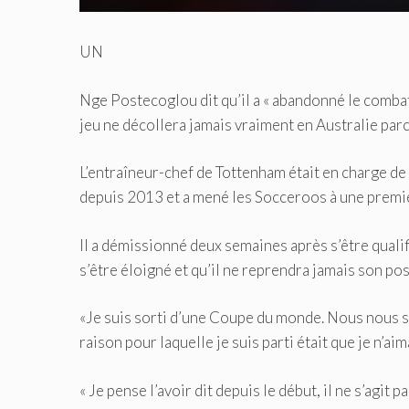
UN
Nge Postecoglou dit qu’il a « abandonné le combat
jeu ne décollera jamais vraiment en Australie parce
L’entraîneur-chef de Tottenham était en charge de
depuis 2013 et a mené les Socceroos à une premi
Il a démissionné deux semaines après s’être quali
s’être éloigné et qu’il ne reprendra jamais son post
«Je suis sorti d’une Coupe du monde. Nous nous som
raison pour laquelle je suis parti était que je n’ai
« Je pense l’avoir dit depuis le début, il ne s’agit 