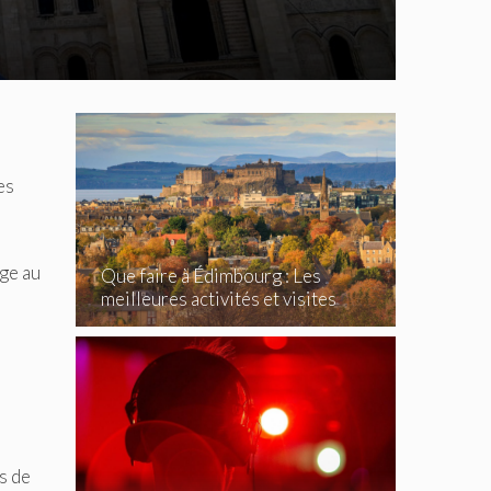
es
ge au
Que faire à Édimbourg : Les
meilleures activités et visites
incontournables
s de