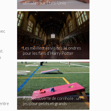
utilisées aux États-Unis
vec
Les meilleures visites à Londres
z.
pour les fans d’Harry Potter
h
À la découverte de cornhole : un
entre
jeu pour petits et grands