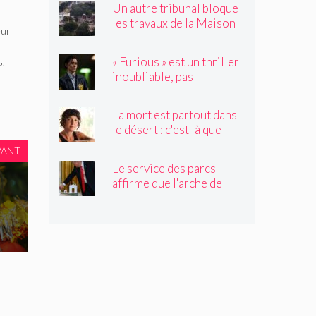
Un autre tribunal bloque
les travaux de la Maison
eur
Blanche, préparant ainsi
un examen par la Cour
« Furious » est un thriller
s.
suprême
inoubliable, pas
seulement un remake de
« Black Widow »
La mort est partout dans
le désert : c'est là que
Claire Vaye Watkins se
VANT
sent le plus vivante
Le service des parcs
affirme que l'arche de
Trump obstruerait les
sites historiques.
Pourrait-il être déplacé ?