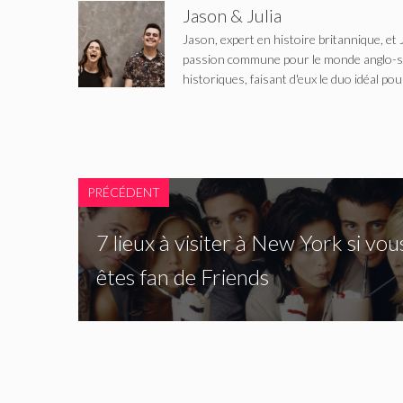
Jason & Julia
Jason, expert en histoire britannique, et 
passion commune pour le monde anglo-saxo
historiques, faisant d'eux le duo idéal pou
PRÉCÉDENT
7 lieux à visiter à New York si vou
êtes fan de Friends