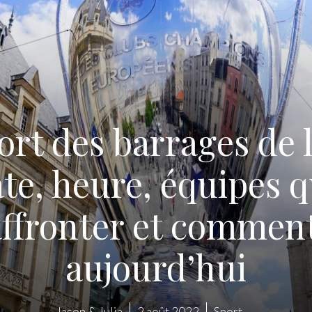
ort des barrages de 
te, heure, équipes q
ffronter et commen
aujourd’hui
Jason & Julia
2 août 2022
Sport