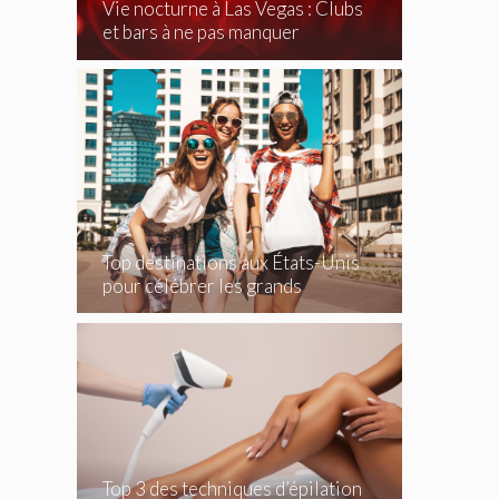
Vie nocturne à Las Vegas : Clubs
et bars à ne pas manquer
Top destinations aux États-Unis
pour célébrer les grands
événements
Top 3 des techniques d’épilation