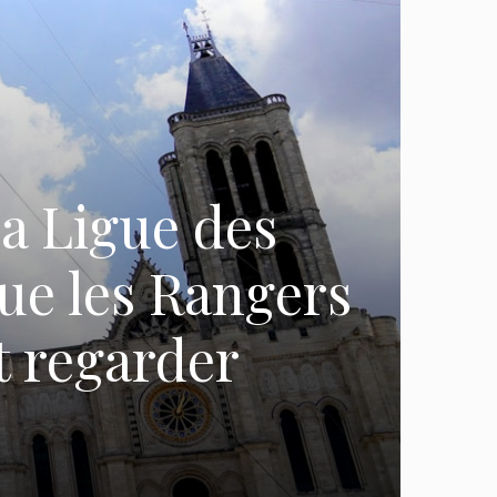
la Ligue des
ue les Rangers
t regarder