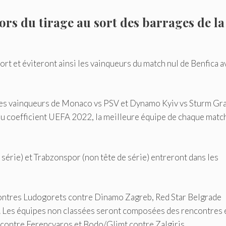
ors du tirage au sort des barrages de la
sort et éviteront ainsi les vainqueurs du match nul de Benfica a
les vainqueurs de Monaco vs PSV et Dynamo Kyiv vs Sturm Gra
du coefficient UEFA 2022, la meilleure équipe de chaque matc
érie) et Trabzonspor (non tête de série) entreront dans les
ncontres Ludogorets contre Dinamo Zagreb, Red Star Belgrade
n. Les équipes non classées seront composées des rencontres 
contre Ferencvaros et Bodo/Glimt contre Zalgiris.