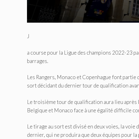
J
a course pour la Ligue des champions 2022-23 pass
barrages.
Les Rangers, Monaco et Copenhague font partie de
sort décidant du dernier tour de qualification ava
Le troisième tour de qualification aura lieu après 
Belgique et Monaco face à une égalité difficile c
Le tirage au sort est divisé en deux voies, la voie
dernier, qui ne produira que deux équipes pour la