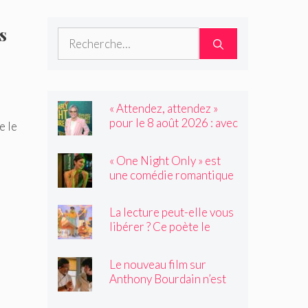
s
Rechercher :
« Attendez, attendez »
pour le 8 août 2026 : avec
e le
Sally Field, invitée de Not
My Job
« One Night Only » est
une comédie romantique
dystopique avec très peu
de choses à dire
La lecture peut-elle vous
libérer ? Ce poète le
pense.
Le nouveau film sur
Anthony Bourdain n’est
rien de ce que vous
craignez