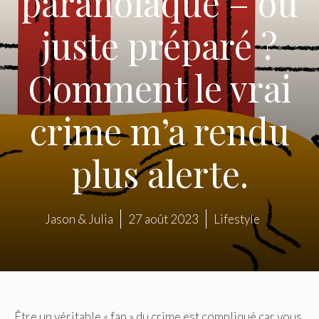
paranoïaque – ou
juste préparé ?
Comment le vrai
crime m’a rendu
plus alerte.
Jason & Julia
27 août 2023
Lifestyle
Être un véritable « fan » du crime est compliqué car vous