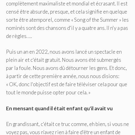
complètement maximaliste et mondial et écrasant. Il est
censé être absurde, presque, et cela signifie en quelque
sorte être atemporel, comme « Song of the Summer » les
nominés sont des chansons d'il y a quatre ans. Il n'y a pas
de règles. …
Puis un an en 2022, nous avons lancé un spectacle en
plein air et c'était gratuit. Nous avons été submergés
par la foule. Nous avons dû détourner les gens. Et donc,
à partir de cette première année, nous nous disions:
« OK, donc l'objectif est de faire téléviser cela pour que
tout le monde puisse opter pour cela. »
En mensant quand il était enfant qu'il avait vu
En grandissant, c'était ce truc comme, eh bien, si vous ne
voyez pas, vous n'avez rien à faire d'être un enfant de