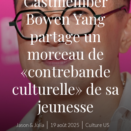
Castmember
Bowen Yang
partage un
morceau de
«contrebande
culturelle» de sa
jeunesse
Jason & Julia
19 août 2025
Culture US