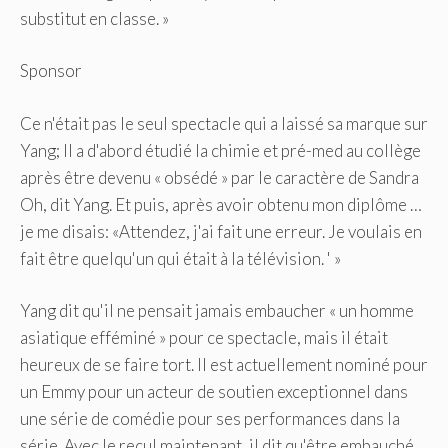
substitut en classe. »
Sponsor
Ce n'était pas le seul spectacle qui a laissé sa marque sur
Yang; Il a d'abord étudié la chimie et pré-med au collège
après être devenu « obsédé » par le caractère de Sandra
Oh, dit Yang. Et puis, après avoir obtenu mon diplôme …
je me disais: «Attendez, j'ai fait une erreur. Je voulais en
fait être quelqu'un qui était à la télévision. ' »
Yang dit qu'il ne pensait jamais embaucher « un homme
asiatique efféminé » pour ce spectacle, mais il était
heureux de se faire tort. Il est actuellement nominé pour
un Emmy pour un acteur de soutien exceptionnel dans
une série de comédie pour ses performances dans la
série. Avec le recul maintenant, il dit qu'être embauché