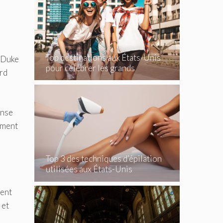
Top destinations aux États-Unis
s Duke
pour célébrer les grands
ard
événements
anse
lement
Top 3 des techniques d’épilation
utilisées aux États-Unis
ment
 et