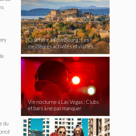
ns
ney
Que faire à Édimbourg : Les
meilleures activités et visites
incontournables
de
Vie nocturne à Las Vegas : Clubs
et bars à ne pas manquer
e du
noncé