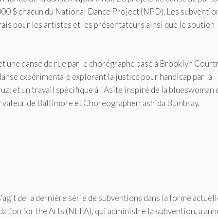
 000 $ chacun du National Dance Project (NPD). Les subventio
is pour les artistes et les présentateurs ainsi que le soutien
l et une danse de rue par le chorégraphe basé à Brooklyn Court
anse expérimentale explorant la justice pour handicap par la
 et un travail spécifique à l'Asite inspiré de la blueswoman 
ervateur de Baltimore et Choreographerrashida Bumbray.
'agit de la dernière série de subventions dans la forme actuell
ation for the Arts (NEFA), qui administre la subvention, a an