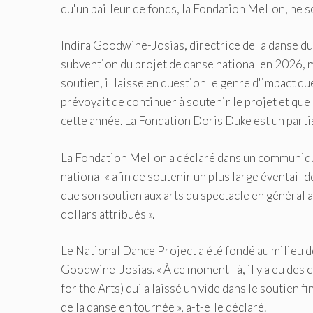
qu'un bailleur de fonds, la Fondation Mellon, ne s
Indira Goodwine-Josias, directrice de la danse du
subvention du projet de danse national en 2026, m
soutien, il laisse en question le genre d'impact q
prévoyait de continuer à soutenir le projet et que 
cette année. La Fondation Doris Duke est un parti
La Fondation Mellon a déclaré dans un communiqué
national « afin de soutenir un plus large éventail 
que son soutien aux arts du spectacle en général a 
dollars attribués ».
Le National Dance Project a été fondé au milieu d
Goodwine-Josias. « À ce moment-là, il y a eu de
for the Arts) qui a laissé un vide dans le soutien f
de la danse en tournée », a-t-elle déclaré.