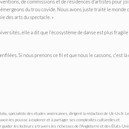
ubventions, de commissions et de résidences d'artistes pour jo
us émergeons du trou covide. Nous avons juste traité le monde 
e des arts du spectacle. »
versités, elle a dit que l'écosystème de danse est plus fragile
nfilées. Si nous prenons ce fil et que nous le cassons, c'est là
Julia, spécialiste des études américaines, dirigent la rédaction de Uk-Us.fr. L
n les pousse à explorer et à partager ses complexités culturelles et
r guider les lecteurs à travers les richesses de l'Angleterre et des États-Uni