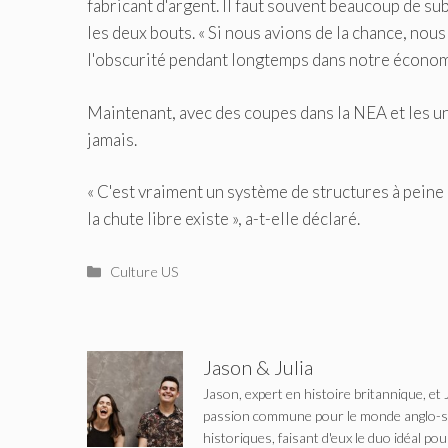
fabricant d'argent. Il faut souvent beaucoup de s
les deux bouts. « Si nous avions de la chance, no
l'obscurité pendant longtemps dans notre économi
Maintenant, avec des coupes dans la NEA et les uni
jamais.
« C'est vraiment un système de structures à peine e
la chute libre existe », a-t-elle déclaré.
Catégories
Culture US
Jason & Julia
Jason, expert en histoire britannique, et 
passion commune pour le monde anglo-saxo
historiques, faisant d'eux le duo idéal pou