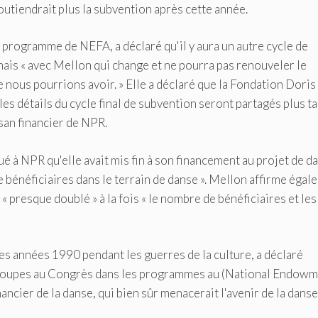
outiendrait plus la subvention après cette année.
 programme de NEFA, a déclaré qu'il y aura un autre cycle de
ais « avec Mellon qui change et ne pourra pas renouveler le
ue nous pourrions avoir. » Elle a déclaré que la Fondation Dori
les détails du cycle final de subvention seront partagés plus t
san financier de NPR.
 à NPR qu'elle avait mis fin à son financement au projet de d
de bénéficiaires dans le terrain de danse ». Mellon affirme éga
« presque doublé » à la fois « le nombre de bénéficiaires et les
es années 1990 pendant les guerres de la culture, a déclaré
s coupes au Congrès dans les programmes au (National Endow
inancier de la danse, qui bien sûr menacerait l'avenir de la danse