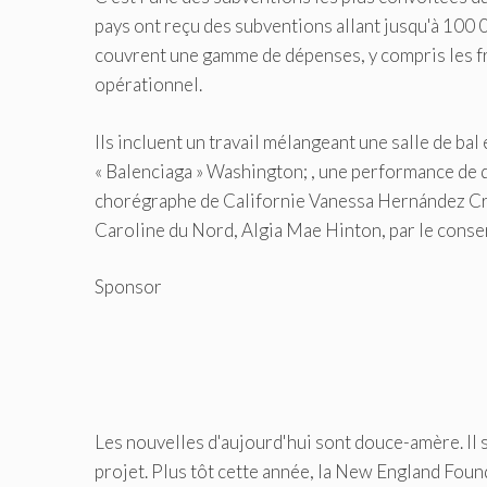
pays ont reçu des subventions allant jusqu'à 100
couvrent une gamme de dépenses, y compris les fra
opérationnel.
Ils incluent un travail mélangeant une salle de ba
« Balenciaga » Washington; , une performance de d
chorégraphe de Californie Vanessa Hernández Cruz;
Caroline du Nord, Algia Mae Hinton, par le cons
Sponsor
Les nouvelles d'aujourd'hui sont douce-amère. Il s
projet.
Plus tôt cette année, la New England Found