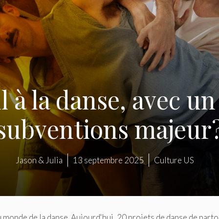
il à la danse, avec 
subventions majeur
Jason & Julia
13 septembre 2025
Culture US
u monde de la danse. Aujourd'hui, 20 projets de danse de parto