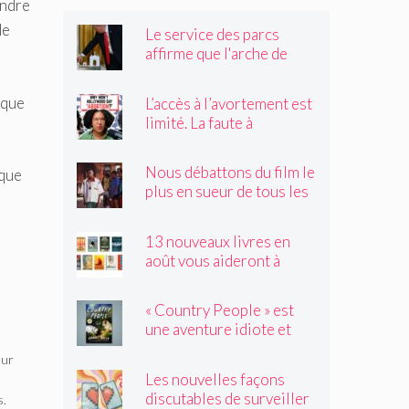
indre
de
Le service des parcs
affirme que l'arche de
Trump obstruerait les
sites historiques.
 que
L’accès à l’avortement est
Pourrait-il être déplacé ?
limité. La faute à
Hollywood ?
Nous débattons du film le
 que
plus en sueur de tous les
temps
13 nouveaux livres en
août vous aideront à
traverser les canicules de
l'été
« Country People » est
une aventure idiote et
satisfaisante au milieu de
eur
l'été
Les nouvelles façons
discutables de surveiller
s.