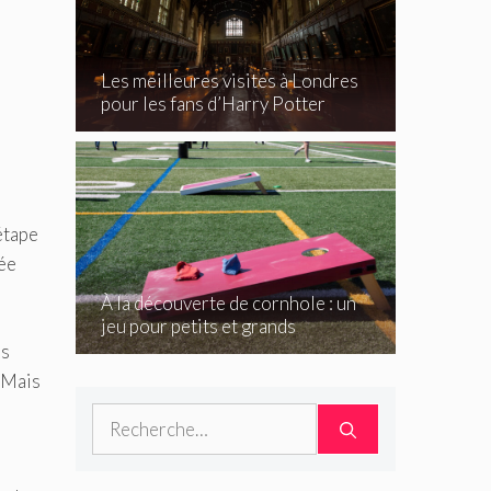
Les meilleures visites à Londres
pour les fans d’Harry Potter
étape
dée
À la découverte de cornhole : un
jeu pour petits et grands
es
 Mais
Rechercher :