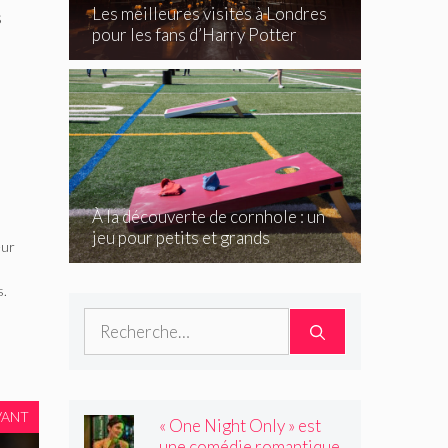
Les meilleures visites à Londres
s
pour les fans d’Harry Potter
À la découverte de cornhole : un
jeu pour petits et grands
eur
s.
Rechercher :
VANT
« One Night Only » est
une comédie romantique