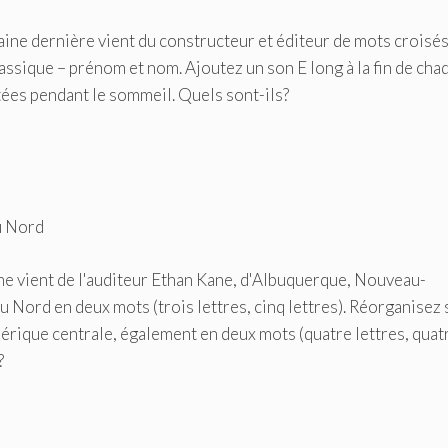
aine dernière vient du constructeur et éditeur de mots croisé
assique – prénom et nom. Ajoutez un son E long à la fin de cha
ées pendant le sommeil. Quels sont-ils?
u Nord
ine vient de l'auditeur Ethan Kane, d'Albuquerque, Nouveau-
rd en deux mots (trois lettres, cinq lettres). Réorganisez 
rique centrale, également en deux mots (quatre lettres, quat
?