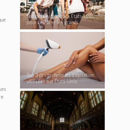
s
Top destinations aux États-Unis
que
pour célébrer les grands
événements
Top 3 des techniques d’épilation
utilisées aux États-Unis
ses
re