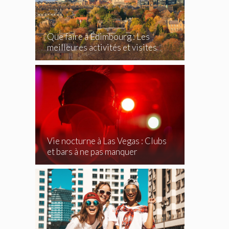
Que faire à Édimbourg : Les
meilleures activités et visites
incontournables
Vie nocturne à Las Vegas : Clubs
et bars à ne pas manquer