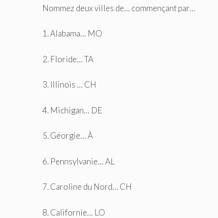
Nommez deux villes de… commençant par…
1. Alabama… MO
2. Floride… TA
3. Illinois … CH
4. Michigan… DE
5. Géorgie… À
6. Pennsylvanie… AL
7. Caroline du Nord… CH
8. Californie… LO