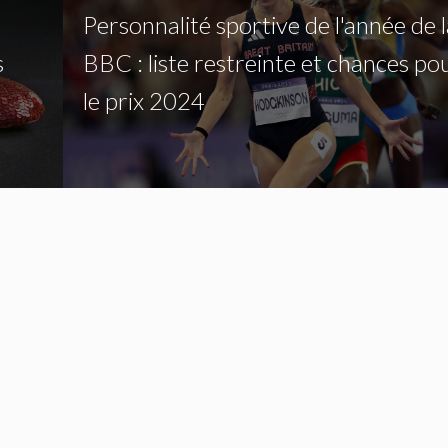
s
Personnalité sportive de l'année de l
s
BBC : liste restreinte et chances po
le prix 2024