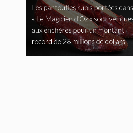
Les pantoufles rubis portées dan
« Le Magicien d'Oz » sont vendue
aux enchères pour un montant
record de 28 millions de dollars