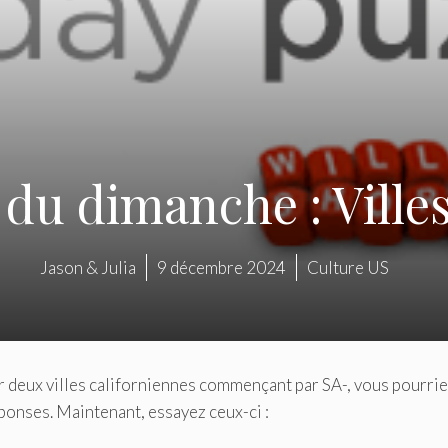
 du dimanche : Ville
Jason & Julia
9 décembre 2024
Culture US
 deux villes californiennes commençant par SA-, vous pourri
ponses. Maintenant, essayez ceux-ci :