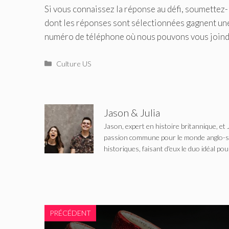
Si vous connaissez la réponse au défi, soumettez-
dont les réponses sont sélectionnées gagnent une 
numéro de téléphone où nous pouvons vous joind
Catégories
Culture US
Jason & Julia
Jason, expert en histoire britannique, et 
passion commune pour le monde anglo-saxo
historiques, faisant d'eux le duo idéal pou
PRÉCÉDENT