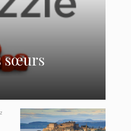
s sœurs
ez