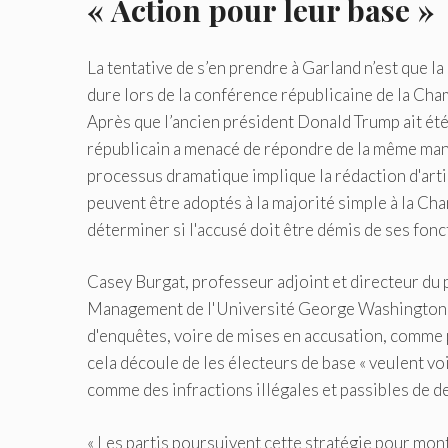
« Action pour leur base »
La tentative de s’en prendre à Garland n’est que la
dure lors de la conférence républicaine de la Cha
Après que l’ancien président Donald Trump ait été
républicain a menacé de répondre de la même mani
processus dramatique implique la rédaction d'artic
peuvent être adoptés à la majorité simple à la Ch
déterminer si l'accusé doit être démis de ses fonct
Casey Burgat, professeur adjoint et directeur du 
Management de l'Université George Washington, no
d'enquêtes, voire de mises en accusation, comme p
cela découle de les électeurs de base « veulent vo
comme des infractions illégales et passibles de de
« Les partis poursuivent cette stratégie pour montre