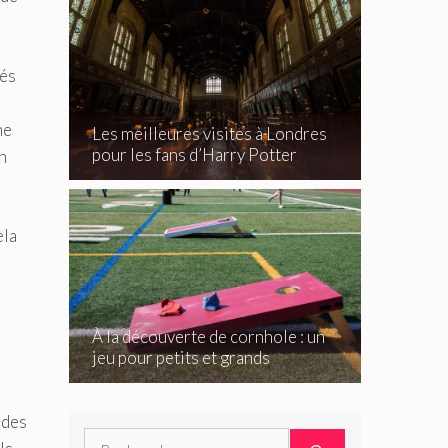
iés
ne
Les meilleures visites à Londres
pour les fans d’Harry Potter
n
ela
À la découverte de cornhole : un
jeu pour petits et grands
 des
Rechercher :