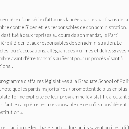
 dernière d’une série d’attaques lancées par les partisans de la
mbre contre Biden et les responsables de son administration.
 destitué à deux reprises au cours de son mandat, le Parti
ère à Biden et aux responsables de son administration. Le
les, ou d'accusations, alléguant des « crimes et délits graves »
ambre avant d'être transmis au Sénat pour un procès visant à
ions. .
programme d'affaires législatives à la Graduate School of Poli
te que les partis majoritaires « promettent de plus en plus
late-forme explicite de leur programme législatif », ajoutant
ir l’autre camp être tenu responsable de ce qu’ils considèrent
stitution ».
r l'action de leur base, surtout lorsqu'ils savent qu'il est diff