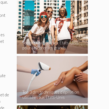
ique.
sont
les
 et
Top destinations aux États-Unis
pour célébrer les grands
événements
oute
Top 3 des techniques d’épilation
 et de
utilisées aux États-Unis
«
 de