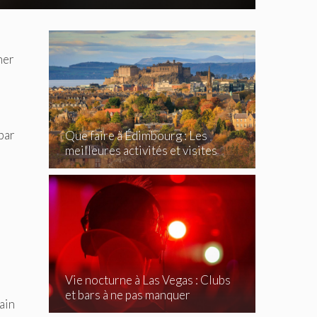
ner
e
par
Que faire à Édimbourg : Les
meilleures activités et visites
incontournables
Vie nocturne à Las Vegas : Clubs
et bars à ne pas manquer
ain