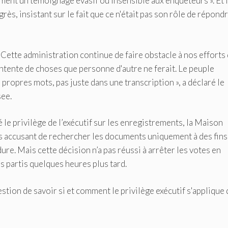
ment un témoignage évasif ou insensible aux enquêteurs ». Et i
s, insistant sur le fait que ce n'était pas son rôle de répondr
 Cette administration continue de faire obstacle à nos efforts
ntente de choses que personne d'autre ne ferait. Le peuple
propres mots, pas juste dans une transcription », a déclaré le
see.
 le privilège de l’exécutif sur les enregistrements, la Maison
s accusant de rechercher les documents uniquement à des fins
ure. Mais cette décision n’a pas réussi à arrêter les votes en
 partis quelques heures plus tard.
stion de savoir si et comment le privilège exécutif s'applique