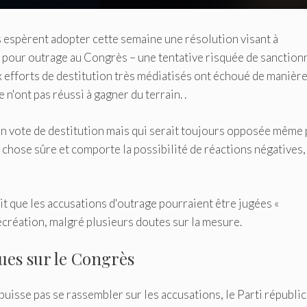
 espèrent adopter cette semaine une résolution visant à
pour outrage au Congrès – une tentative risquée de sanction
 efforts de destitution très médiatisés ont échoué de manièr
n'ont pas réussi à gagner du terrain. .
n vote de destitution mais qui serait toujours opposée même 
 chose sûre et comporte la possibilité de réactions négatives,
t que les accusations d'outrage pourraient être jugées «
écréation, malgré plusieurs doutes sur la mesure.
ques sur le Congrès
 puisse pas se rassembler sur les accusations, le Parti républic