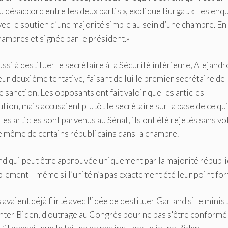
u désaccord entre les deux partis », explique Burgat. « Les enq
ec le soutien d’une majorité simple au sein d’une chambre. En
hambres et signée par le président.»
ssi à destituer le secrétaire à la Sécurité intérieure, Alejandr
eur deuxième tentative, faisant de lui le premier secrétaire de
 sanction. Les opposants ont fait valoir que les articles
tion, mais accusaient plutôt le secrétaire sur la base de ce qu
les articles sont parvenus au Sénat, ils ont été rejetés sans vo
e même de certains républicains dans la chambre.
nd qui peut être approuvée uniquement par la majorité républ
lement – ​​même si l’unité n’a pas exactement été leur point for
vaient déjà flirté avec l'idée de destituer Garland si le minis
 Hunter Biden, d'outrage au Congrès pour ne pas s'être conformé