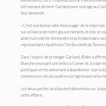
événements, ou si l'individu donne intentionnelle
ont menacé de tenir Garland pour outrage au Congrè
leur demande.
« C'est une bonne idée d'envisager de le mépriser.
surveillance de notre gouvernement, et elle se co
américain mérite d'entendre le président dans ses 
représentant républicain Tim Burchett du Tennes
Dans l’espoir de protéger Garland, Biden a affirmé
Blanche envoyant une lettre à Comer et Jordan le
politiques et les exhortant à abandonner la procéd
commission, les accusations progressant selon les
Les deux parties se disputent désormais sur la que
cette affaire.