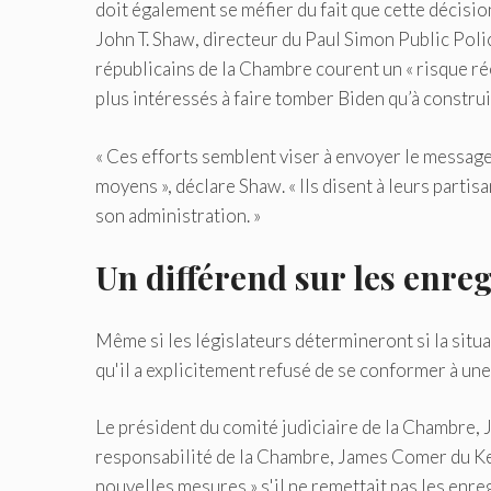
doit également se méfier du fait que cette décisi
John T. Shaw, directeur du Paul Simon Public Policy
républicains de la Chambre courent un « risque rée
plus intéressés à faire tomber Biden qu’à construire
« Ces efforts semblent viser à envoyer le message à
moyens », déclare Shaw. « Ils disent à leurs partis
son administration. »
Un différend sur les enre
Même si les législateurs détermineront si la situa
qu'il a explicitement refusé de se conformer à u
Le président du comité judiciaire de la Chambre, J
responsabilité de la Chambre, James Comer du Ken
nouvelles mesures » s'il ne remettait pas les enre