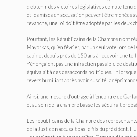
d'obtenir des victoires législatives compte tenu d
et les mises en accusation peuvent être menées av
revanche, une loi doit être adoptée par les deux c
Pourtant, les Républicains de la Chambre n’ont réu
Mayorkas, qu’en février, par un seul vote lors de l
cabinet depuis près de 150 ans à recevoir une telle
n'énonçaient pas une infraction passible de destitu
équivalait à des désaccords politiques. Et lorsque 
revers humiliant après avoir suscité la réprimand
Ainsi, une mesure d’outrage à l’encontre de Garla
et au sein de la chambre basse les séduirait probab
Les républicains de la Chambre des représentants a
de la Justice n'accusait pas le fils du président,