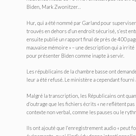
Biden, Mark Zwonitzer. .
Hur, qui a été nommé par Garland pour superviser 
trouvés en dehors d'un endroit sécurisé, s'est ent
ensuite publié un rapport final de près de 400 pag
mauvaise mémoire » – une description qui a irrité 
pour présenter Biden comme inapte à servir.
Les républicains de la chambre basse ont demandé à
leur a été refusé. Le ministère a cependant fourni
Malgré la transcription, les Républicains ont qua
d’outrage que les fichiers écrits « ne reflètent pa
contexte non verbal, comme les pauses ou le rythm
Ils ont ajouté que l'enregistrement audio « peut f