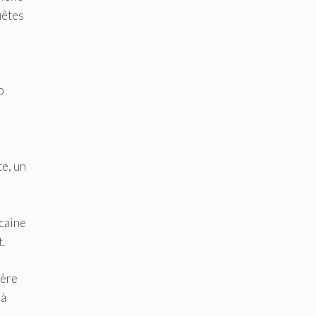
uêtes
o
i
te, un
icaine
t.
tère
 à