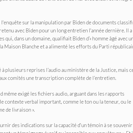
l'enquête sur la manipulation par Biden de documents classif
retenu avec Biden pour un long entretien l'année dernière. Il a
es qui, dans un domaine, qualifiait Biden d’« homme âgé avec u
la Maison Blanche et a alimenté les efforts du Parti républicai
 plusieurs reprises l’audio au ministère de la Justice, mais c
 aux comités une transcription complète de l’entretien.
nd même exigé les fichiers audio, arguant dans les rapports
s le contexte verbal important, comme le ton ou la teneur, ou le
e de livraison ».
ournir des indications sur la capacité d'un témoin à se souvenir