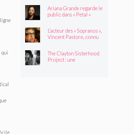
Ariana Grande regarde le
public dans « Petal »
 ligne
L'acteur des « Sopranos »,
Vincent Pastore, connu
pour jouer des truands et
des durs, est décédé à 80
 qui
The Clayton Sisterhood
ans
Project : une
photographe capture la
migration inversée de sa
famille du Nord vers le
tical
Sud
 que
icile