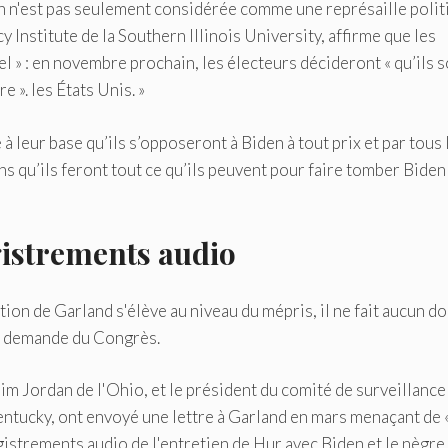
on n'est pas seulement considérée comme une représaille polit
 Institute de la Southern Illinois University, affirme que les
l » : en novembre prochain, les électeurs décideront « qu’ils 
 ». les États Unis. »
 leur base qu’ils s’opposeront à Biden à tout prix et par tous 
ans qu’ils feront tout ce qu’ils peuvent pour faire tomber Biden
gistrements audio
tion de Garland s'élève au niveau du mépris, il ne fait aucun d
ne demande du Congrès.
im Jordan de l'Ohio, et le président du comité de surveillance
tucky, ont envoyé une lettre à Garland en mars menaçant de 
gistrements audio de l'entretien de Hur avec Biden et le nègre