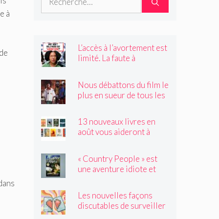
ls
e à
L’accès à l’avortement est
 de
limité. La faute à
Hollywood ?
Nous débattons du film le
plus en sueur de tous les
temps
13 nouveaux livres en
août vous aideront à
traverser les canicules de
l'été
« Country People » est
une aventure idiote et
satisfaisante au milieu de
 dans
l'été
Les nouvelles façons
discutables de surveiller
vos amis