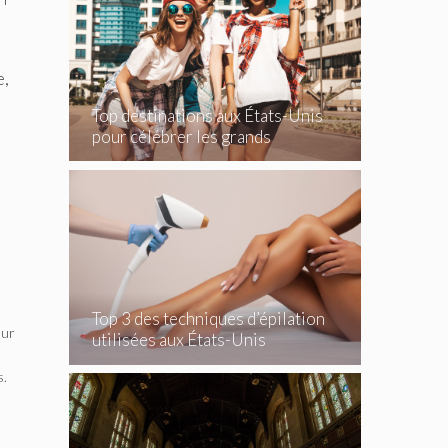
e,
Top destinations aux États-Unis
pour célébrer les grands
événements
Top 3 des techniques d’épilation
eur
utilisées aux États-Unis
s.