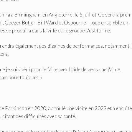
unira à Birmingham, en Angleterre, le 5 juillet. Ce sera la prem
mi, Geezer Butler, Bill Ward et Osbourne – joue ensemble un
es se produira dans la ville où le groupe s'est formé.
prendra également des dizaines de performances, notamment 
tera.
je suis béni pour le faire avec l'aide de gens que j'aime.
ham pour toujours. »
de Parkinson en 2020, a annulé une visite en 2023 et a ensuite
citant des difficultés avec sa santé.
ue le spectacle serait le dernier d'Ozzy Osbourne. « C'est so