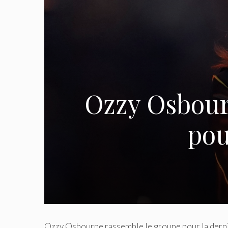
Ozzy Osbour
pou
Ozzy Osbourne rassemble le groupe pour la derni