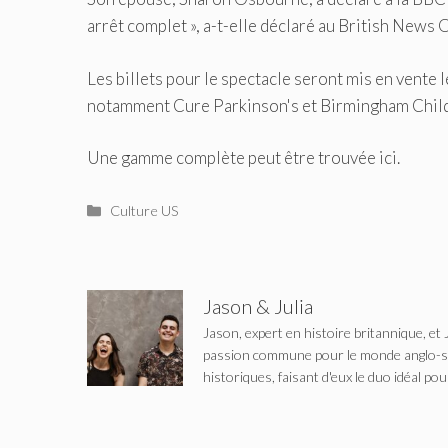
arrêt complet », a-t-elle déclaré au British News O
Les billets pour le spectacle seront mis en vente l
notamment Cure Parkinson's et Birmingham Child
Une gamme complète peut être trouvée ici.
Catégories
Culture US
Jason & Julia
Jason, expert en histoire britannique, et 
passion commune pour le monde anglo-saxo
historiques, faisant d'eux le duo idéal pou