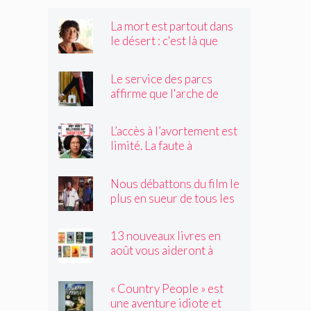
La mort est partout dans
le désert : c'est là que
Claire Vaye Watkins se
sent le plus vivante
Le service des parcs
affirme que l'arche de
Trump obstruerait les
sites historiques.
L’accès à l’avortement est
Pourrait-il être déplacé ?
limité. La faute à
Hollywood ?
Nous débattons du film le
plus en sueur de tous les
temps
13 nouveaux livres en
août vous aideront à
traverser les canicules de
l'été
« Country People » est
une aventure idiote et