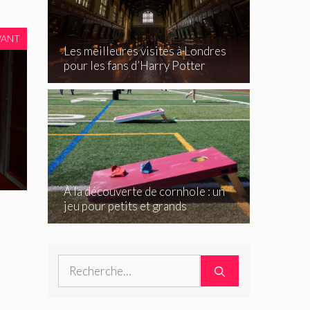
VANT
Les meilleures visites à Londres
pour les fans d’Harry Potter
À la découverte de cornhole : un
jeu pour petits et grands
Rechercher :