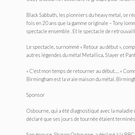
Black Sabbath, les pionniers du heavy metal, se ré
fois en 20 ans que la gamme originale – Tony Iom
spectacle ensemble . Et le spectacle de retrouvaill
Le spectacle, surnommé « Retour au début », com
autres légendes du métal Metallica, Slayer et Pan
« C'est mon temps de retourner au début…. « Comme 
Birmingham est la vraie maison du métal. Birming
Sponsor
Osbourne, qui a été diagnostiqué avec la maladie 
déclaré que ses jours de tournée étaient terminés, 
Son épouse, Sharon Osbourne, a déclaré à la BBC q