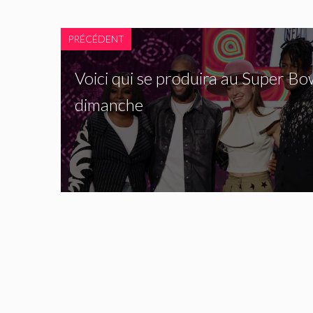
PRÉCÉDENT
Voici qui se produira au Super Bo
dimanche