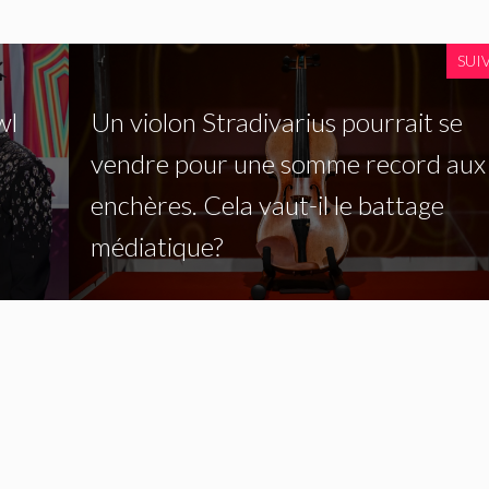
SUI
wl
Un violon Stradivarius pourrait se
vendre pour une somme record aux
enchères. Cela vaut-il le battage
médiatique?