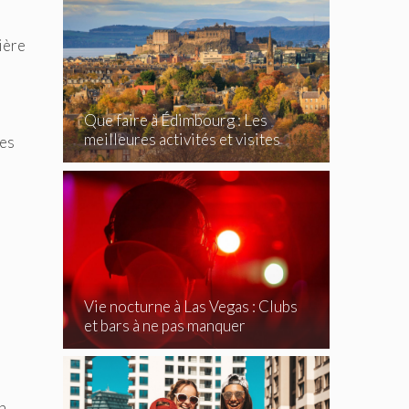
ière
Que faire à Édimbourg : Les
meilleures activités et visites
les
incontournables
Vie nocturne à Las Vegas : Clubs
et bars à ne pas manquer
n