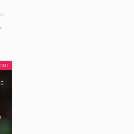
eur
s.
VANT
la
o