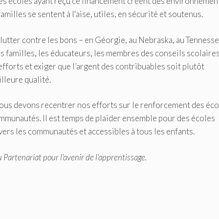
 des écoles ayant reçu ce financement créent des environnemen
milles se sentent à l'aise, utiles, en sécurité et soutenus.
utter contre les bons – en Géorgie, au Nebraska, au Tennesse
 familles, les éducateurs, les membres des conseils scolaires
 efforts et exiger que l’argent des contribuables soit plutôt
lleure qualité.
nous devons recentrer nos efforts sur le renforcement des éco
mmunautés. Il est temps de plaider ensemble pour des écoles
ers les communautés et accessibles à tous les enfants.
u Partenariat pour l'avenir de l'apprentissage.