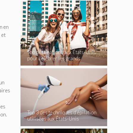
on en
 et
Top destinations aux États-Unis
pour célébrer les grands
e
événements
un
aires
les
Top 3 des techniques d’épilation
ion.
utilisées aux États-Unis