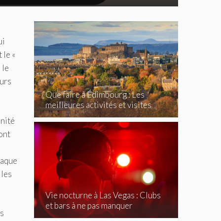
ui
 le «
 le
eurs
Que faire à Édimbourg : Les
meilleures activités et visites
incontournables
unité
ont
haque
 les
Vie nocturne à Las Vegas : Clubs
et bars à ne pas manquer
ns