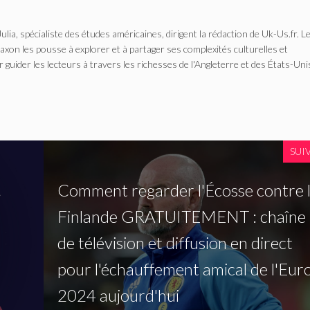
Julia, spécialiste des études américaines, dirigent la rédaction de Uk-Us.fr. L
n les pousse à explorer et à partager ses complexités culturelles et
r guider les lecteurs à travers les richesses de l'Angleterre et des États-Uni
SUI
Comment regarder l'Écosse contre 
Finlande GRATUITEMENT : chaîne
de télévision et diffusion en direct
pour l'échauffement amical de l'Eur
2024 aujourd'hui