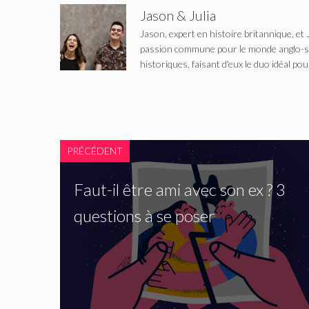
Jason & Julia
Jason, expert en histoire britannique, et 
passion commune pour le monde anglo-saxo
historiques, faisant d'eux le duo idéal pou
PRÉCÉDENT
Faut-il être ami avec son ex ? 3
questions à se poser