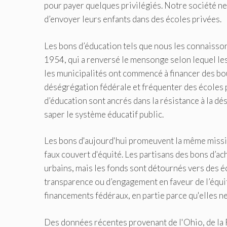
pour payer quelques privilégiés. Notre société ne 
d’envoyer leurs enfants dans des écoles privées.
Les bons d’éducation tels que nous les connaisson
1954, qui a renversé le mensonge selon lequel les
les municipalités ont commencé à financer des bou
déségrégation fédérale et fréquenter des écoles p
d’éducation sont ancrés dans la résistance à la dé
saper le système éducatif public.
Les bons d'aujourd'hui promeuvent la même missi
faux couvert d'équité. Les partisans des bons d’a
urbains, mais les fonds sont détournés vers des 
transparence ou d’engagement en faveur de l’équité
financements fédéraux, en partie parce qu'elles ne
Des données récentes provenant de l'Ohio, de la F