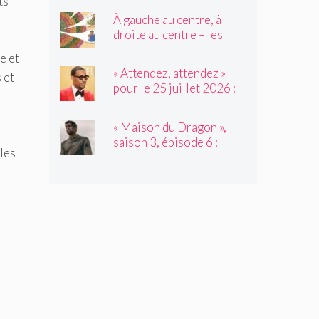
ts
migration inversée de sa
À gauche au centre, à
famille du Nord vers le
droite au centre – les
Sud
élèves de 2e année
e et
tressent un « tapis à
« Attendez, attendez »
 et
histoires »
pour le 25 juillet 2026 :
avec l'invité de Not My
Job, Tyler James
« Maison du Dragon »,
Williams
saison 3, épisode 6 :
les
Nation d'assassinat