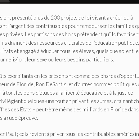
 ont présenté plus de 200 projets de loi visant à créer ou à
sant l’argent des contribuables pour rembourser les familles q
s privées. Les partisans des bons prétendent qu’ils favorisent
u’ils drainent des ressources cruciales de l’éducation publique,
 États et engagé à éduquer tous les élèves, quels que soient l
ur religion, leur sexe ou leurs besoins particuliers.
oûts exorbitants en les présentant comme des phares d’opport
eur de Floride, Ron DeSantis, et d’autres hommes politiques 
r à tort les bons d’études à la liberté éducative et à la justice
rivilégient quelques-uns tout en privant les autres, drainant c
ffres des États – peut-être même des milliards en Floride dans
s à rude épreuve.
er Paul ; cela revient à priver tous les contribuables américai