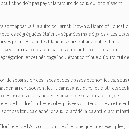
peut et ne doit pas payer la facture de ceux qui choisissent
s sont apparus à la suite de l’arrêt Brown c. Board of Educati
 écoles ségréguées étaient « séparées mais égales ». Les États
rses pour les familles blanches qui souhaitaient éviter la
rivées qui n'acceptaient pas les étudiants noirs. Les bons
ségrégation, et cet héritage inquiétant continue aujourd’hui d
on de séparation des races et des classes économiques, sous 
chat démarrent souvent leurs campagnes dans les districts scol
écoles privées qui manquent souvent de responsabilité, de
 et de l’inclusion. Les écoles privées ont tendance à refuser 
 sont pas tenues d'adhérer aux lois fédérales anti-discriminat
loride et de l'Arizona, pour ne citer que quelques exemples,