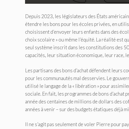
Depuis 2023, les législateurs des États américains
étendre les bons pour les écoles privées, en utili
choisissent d’envoyer leurs enfants dans des école
choix scolaire » ou même l’équité. La réalité est q
seul système inscrit dans les constitutions des 50
capacités, leur situation économique, leur race, le
Les partisans des bons d’achat défendent leurs c
pour les communautés mal desservies. Le gouvern
utilisé le langage de la « libération » pour assimile
sociale. En fait, les programmes de bons d’achat p
année des centaines de millions de dollars des co
années à venir – sur des budgets étatiques déjà mi
Il ne s’agit pas seulement de voler Pierre pour pay