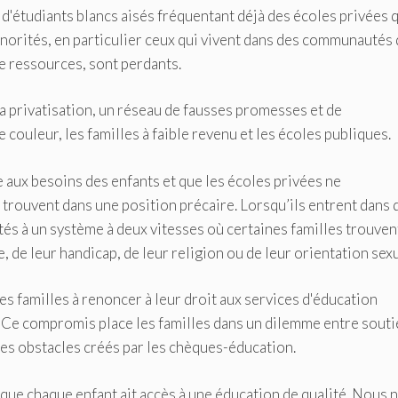
d'étudiants blancs aisés fréquentant déjà des écoles privées 
inorités, en particulier ceux qui vivent dans des communautés
de ressources, sont perdants.
 la privatisation, un réseau de fausses promesses et de
uleur, les familles à faible revenu et les écoles publiques.
 aux besoins des enfants et que les écoles privées ne
 trouvent dans une position précaire. Lorsqu’ils entrent dans 
és à un système à deux vitesses où certaines familles trouvent
, de leur handicap, de leur religion ou de leur orientation sexu
es familles à renoncer à leur droit aux services d'éducation
. Ce compromis place les familles dans un dilemme entre sout
res obstacles créés par les chèques-éducation.
 que chaque enfant ait accès à une éducation de qualité. Nous 