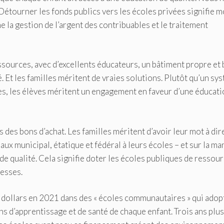
 Détourner les fonds publics vers les écoles privées signifie 
 la gestion de l’argent des contribuables et le traitement
ssources, avec d’excellents éducateurs, un bâtiment propre et 
 Et les familles méritent de vraies solutions. Plutôt qu’un sy
es, les élèves méritent un engagement en faveur d’une éducat
 des bons d’achat. Les familles méritent d’avoir leur mot à dir
aux municipal, étatique et fédéral à leurs écoles – et sur la ma
de qualité. Cela signifie doter les écoles publiques de ressou
messes.
 de dollars en 2021 dans des « écoles communautaires » qui adop
 d’apprentissage et de santé de chaque enfant. Trois ans plus