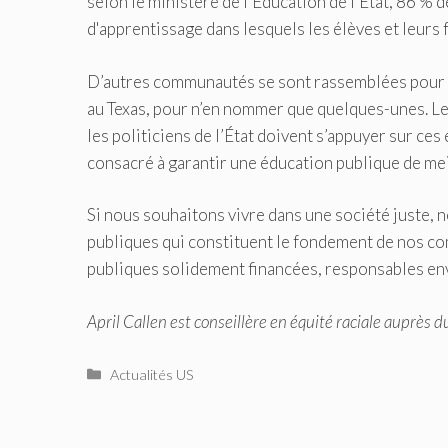
selon le ministère de l'Éducation de l'État, 86 %
d'apprentissage dans lesquels les élèves et leurs fa
D’autres communautés se sont rassemblées pour l
au Texas, pour n’en nommer que quelques-unes. Les
les politiciens de l’État doivent s’appuyer sur ces
consacré à garantir une éducation publique de mei
Si nous souhaitons vivre dans une société juste, 
publiques qui constituent le fondement de nos co
publiques solidement financées, responsables env
April Callen est conseillère en équité raciale auprès d
Catégories
Actualités US