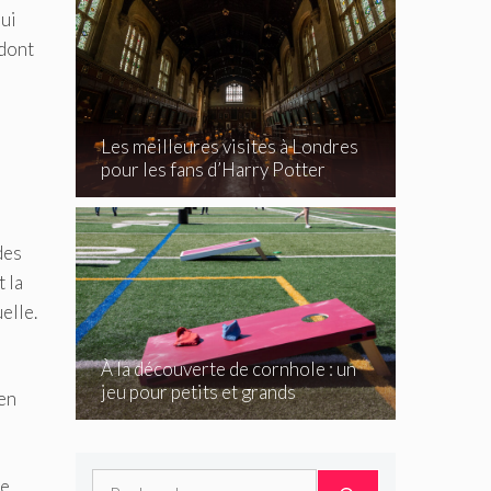
qui
 dont
Les meilleures visites à Londres
pour les fans d’Harry Potter
des
 la
elle.
À la découverte de cornhole : un
jeu pour petits et grands
ien
Rechercher :
ne