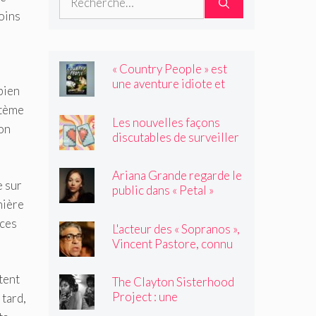
moins
« Country People » est
une aventure idiote et
bien
satisfaisante au milieu de
stème
l'été
Les nouvelles façons
ion
discutables de surveiller
vos amis
Ariana Grande regarde le
e sur
public dans « Petal »
nière
rces
L'acteur des « Sopranos »,
Vincent Pastore, connu
pour jouer des truands et
des durs, est décédé à 80
tent
The Clayton Sisterhood
ans
Project : une
 tard,
photographe capture la