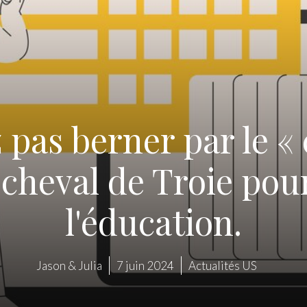
 pas berner par le « 
 cheval de Troie pou
l'éducation.
Jason & Julia
7 juin 2024
Actualités US