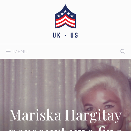
Aller
au
contenu
MENU
Mariska Hargitay