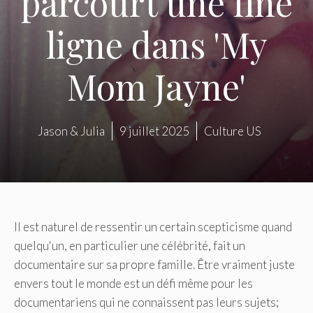
parcourt une fine
ligne dans 'My
Mom Jayne'
Jason & Julia
9 juillet 2025
Culture US
Il est naturel de ressentir un certain scepticisme quand
quelqu'un, en particulier une célébrité, fait un
documentaire sur sa propre famille. Être vraiment juste
envers tout le monde est un défi même pour les
documentariens qui ne connaissent pas leurs sujets;