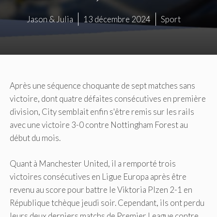
Jason & Julia
13 décembre 2024
Sport
Après une séquence choquante de sept matches sans
victoire, dont quatre défaites consécutives en première
division, City semblait enfin s'être remis sur les rails
avec une victoire 3-0 contre Nottingham Forest au
début du mois.
Quant à Manchester United, il a remporté trois
victoires consécutives en Ligue Europa après être
revenu au score pour battre le Viktoria Plzen 2-1 en
République tchèque jeudi soir. Cependant, ils ont perdu
leurs deux derniers matchs de Premier League contre