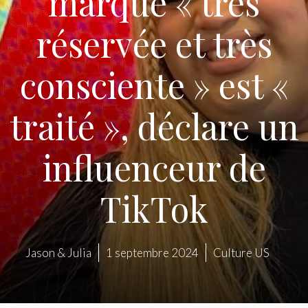
marque « très
réservée et très
consciente » est «
traité », déclare un
influenceur de
TikTok
Jason & Julia
1 septembre 2024
Culture US