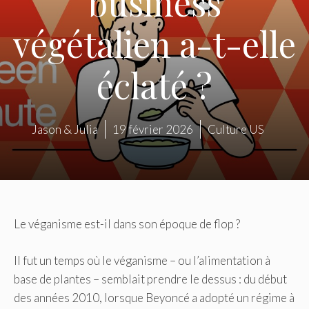
business
végétalien a-t-elle
éclaté ?
Jason & Julia
19 février 2026
Culture US
Le véganisme est-il dans son époque de flop ?
Il fut un temps où le véganisme – ou l’alimentation à
base de plantes – semblait prendre le dessus : du début
des années 2010, lorsque Beyoncé a adopté un régime à