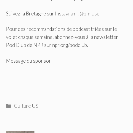
Suivez la Bretagne sur Instagram : @bmluse
Pour des recommandations de podcast triées sur le
volet chaque semaine, abonnez-vous à la newsletter
Pod Club de NPR sur npr.org/podclub.
Message du sponsor
Catégories
Culture US