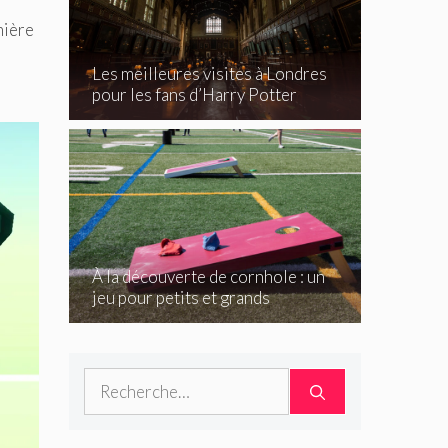
mière
Les meilleures visites à Londres
pour les fans d’Harry Potter
À la découverte de cornhole : un
jeu pour petits et grands
Rechercher :