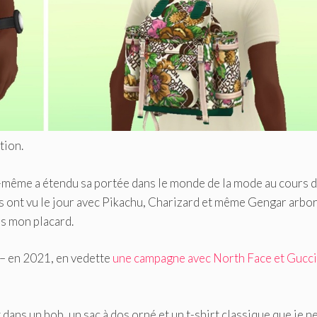
tion.
ême a étendu sa portée dans le monde de la mode au cours d
 ont vu le jour avec Pikachu, Charizard et même Gengar arbo
ns mon placard.
 – en 2021, en vedette
une campagne avec North Face et Gucci
ns un bob, un sac à dos orné et un t-shirt classique que je n