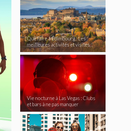
Que faire à Édimbourg : Les
meilleures activités et visites
incontournables
Vie nocturne à Las Vegas : Clubs
et bars à ne pas manquer