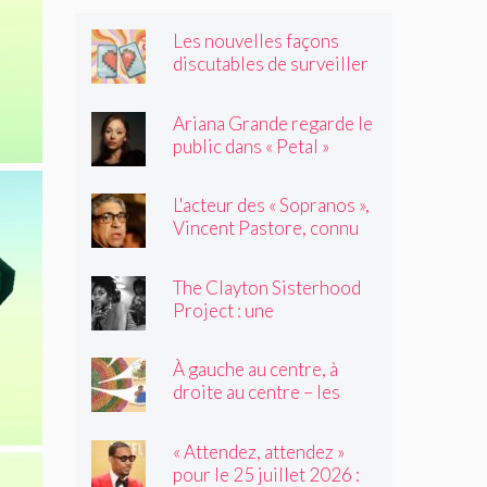
Les nouvelles façons
discutables de surveiller
vos amis
Ariana Grande regarde le
public dans « Petal »
L'acteur des « Sopranos »,
Vincent Pastore, connu
pour jouer des truands et
des durs, est décédé à 80
The Clayton Sisterhood
ans
Project : une
photographe capture la
migration inversée de sa
À gauche au centre, à
famille du Nord vers le
droite au centre – les
Sud
élèves de 2e année
tressent un « tapis à
« Attendez, attendez »
histoires »
pour le 25 juillet 2026 :