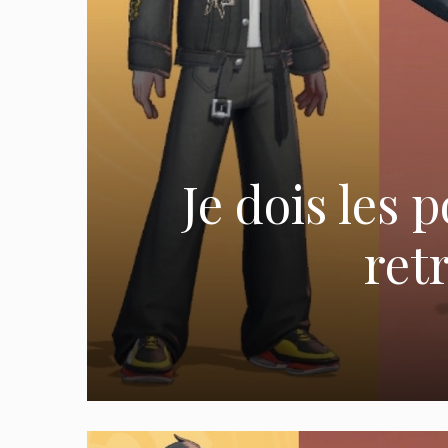
Je dois les 
ret