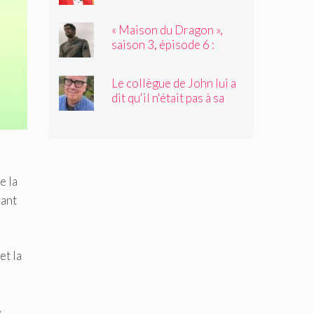
avec l'invité de Not My
Job, Tyler James
« Maison du Dragon »,
Williams
saison 3, épisode 6 :
Nation d'assassinat
Le collègue de John lui a
dit qu'il n'était pas à sa
place. C'était juste ce
qu'il avait besoin
d'entendre
e la
rant
et la
e