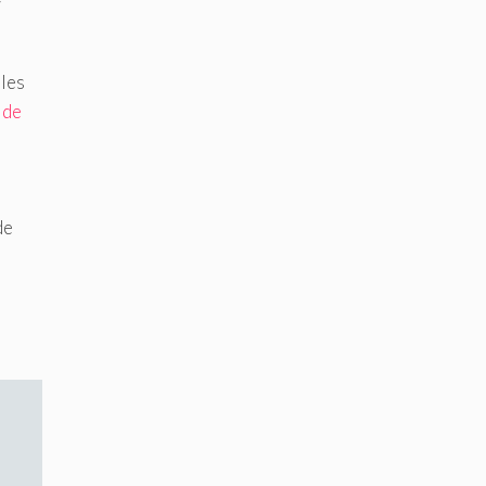
 les
 de
de