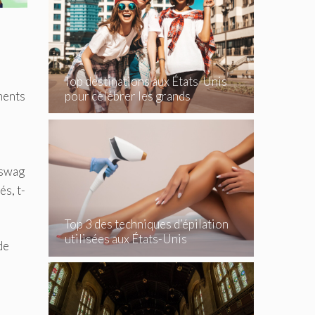
Top destinations aux États-Unis
pour célébrer les grands
ments
événements
 swag
s, t-
Top 3 des techniques d’épilation
utilisées aux États-Unis
de