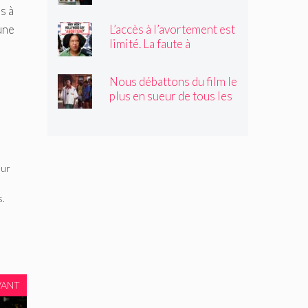
Trump obstruerait les
s à
sites historiques.
une
L’accès à l’avortement est
Pourrait-il être déplacé ?
limité. La faute à
Hollywood ?
Nous débattons du film le
plus en sueur de tous les
temps
eur
s.
VANT