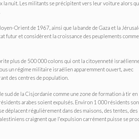
la nuit. Les militants se précipitent vers leur voiture alors qu
.
 Moyen-Orient de 1967, ainsi que la bande de Gaza et la Jérusa
 État futur et considèrent la croissance des peuplements comme
abrite plus de 500 000 colons qui ont la citoyenneté israélienne
sous un régime militaire israélien apparemment ouvert, avec
rant des centres de population.
le sud de la Cisjordanie comme une zone de formation à tir en
résidents arabes soient expulsés. Environ 1 000 résidents son
s se déplacent régulièrement dans des maisons, des tentes, des
 Palestiniens craignent que l'expulsion carrément puisse se pro