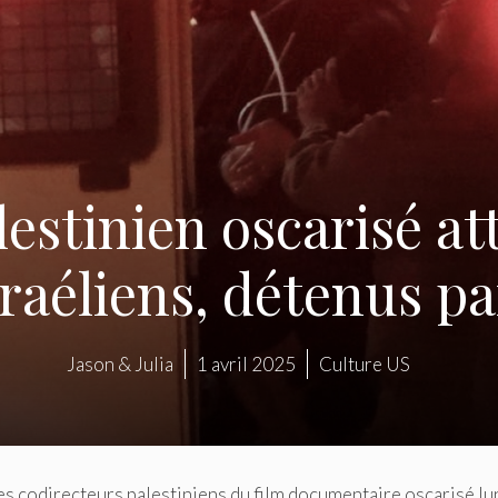
lestinien oscarisé at
sraéliens, détenus pa
Jason & Julia
1 avril 2025
Culture US
des codirecteurs palestiniens du film documentaire oscarisé lu