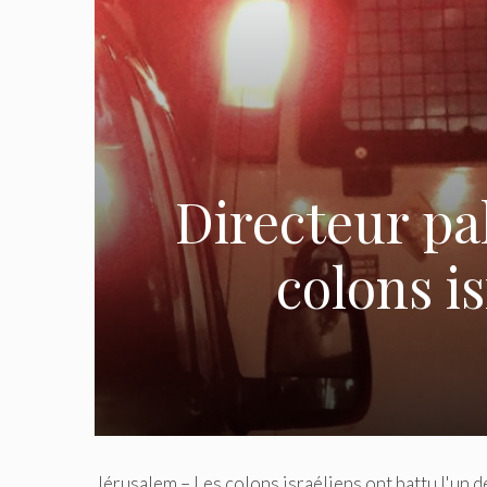
Directeur pa
colons i
Jérusalem – Les colons israéliens ont battu l'un 