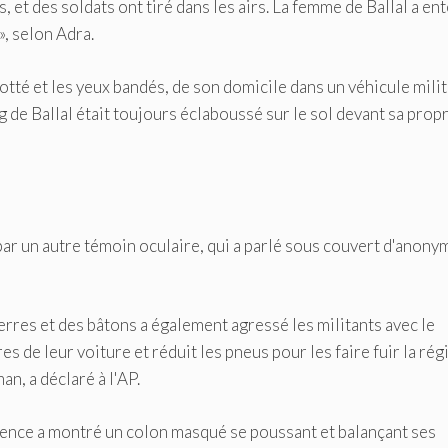
s, et des soldats ont tiré dans les airs. La femme de Ballal a en
», selon Adra.
otté et les yeux bandés, de son domicile dans un véhicule milit
ng de Ballal était toujours éclaboussé sur le sol devant sa prop
par un autre témoin oculaire, qui a parlé sous couvert d'anony
rres et des bâtons a également agressé les militants avec le
 de leur voiture et réduit les pneus pour les faire fuir la régi
an, a déclaré à l'AP.
lence a montré un colon masqué se poussant et balançant ses