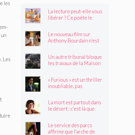
e les
La lecture peut-elle vous
libérer ? Ce poète le
pense.
lem-
Le nouveau film sur
 un
Anthony Bourdain n’est
rien de ce que vous
craignez
Un autre tribunal bloque
. Les
les travaux de la Maison
Blanche, préparant ainsi
un examen par la Cour
« Furious » est un thriller
suprême
inoubliable, pas
seulement un remake de
« Black Widow »
t
La mort est partout dans
le désert : c'est là que
Claire Vaye Watkins se
duire
sent le plus vivante
Le service des parcs
affirme que l'arche de