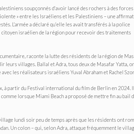
Palestiniens soupçonnés d'avoir lancé des rochers à des forces
iolente » entre les Israéliens et les Palestiniens – une affirma
tés. L'armée a déclaré qu'elle les avait transférés à la police
 citoyen israélien de la région pour recevoir des traitements
cumentaire, raconte la lutte des résidents de la région de Mas
 leurs villages. Ballal et Adra, tous deux de Masafar Yatta, on
 avec les réalisateurs israéliens Yuval Abraham et Rachel Szor
 à partir du Festival international du film de Berlin en 2024. Il
er, comme lorsque Miami Beach a proposé de mettre fin au bail 
village lundi soir peu de temps après que les résidents ont ro
an. Un colon – qui, selon Adra, attaque fréquemment le villag