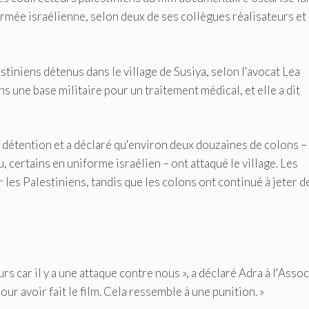
armée israélienne, selon deux de ses collègues réalisateurs et
stiniens détenus dans le village de Susiya, selon l'avocat Lea
ans une base militaire pour un traitement médical, et elle a dit
a détention et a déclaré qu'environ deux douzaines de colons –
, certains en uniforme israélien – ont attaqué le village. Les
 les Palestiniens, tandis que les colons ont continué à jeter d
 car il y a une attaque contre nous », a déclaré Adra à l'Asso
ur avoir fait le film. Cela ressemble à une punition. »