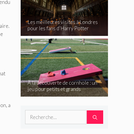
tendu
Les meilleures visites à Londres
aire.
pour les fans d’Harry Potter
re
mat
À la découverte de cornhole : un
jeu pour petits et grands
on, a
Rechercher :