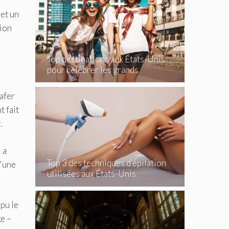
 et un
tion
Top destinations aux États-Unis
pour célébrer les grands
événements
afer
t fait
.
 a
Top 3 des techniques d’épilation
d'une
utilisées aux États-Unis
mpu le
e –