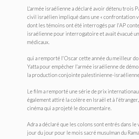
L'armée israélienne a déclaré avoir détenu trois 
civil israélien impliqué dans une « confrontation v
dont les témoins ont été interrogés par l'AP contes
israélienne pour interrogatoire et avait évacué un
médicaux.
qui a remporté l'Oscar cette année du meilleur do
Yatta pour empêcher l'armée israélienne de démolir
la production conjointe palestinienne-israélienne
Le film a remporté une série de prix internationaux,
également attiré la colère en Israël et à l'étrang
cinéma qui a projeté le documentaire.
Adra a déclaré que les colons sont entrés dans le 
jour du jour pour le mois sacré musulman du Ramad