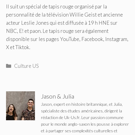
Il suit un spécial de tapis rouge organisé par la
personnalité de la télévision Willie Geist et ancienne
acteur Leslie Jones qui est diffusée à 19 h HNE sur
NBC, E! et paon. Le tapis rouge sera également
disponible sur les pages YouTube, Facebook, Instagram,
X et Tiktok.
Catégories
Culture US
Jason & Julia
Jason, expert en histoire britannique, et Julia,
spécialiste des études américaines, dirigent la
rédaction de Uk-Us.fr. Leur passion commune
pour le monde anglo-saxon les pousse à explorer
et à partager ses complexités culturelles et