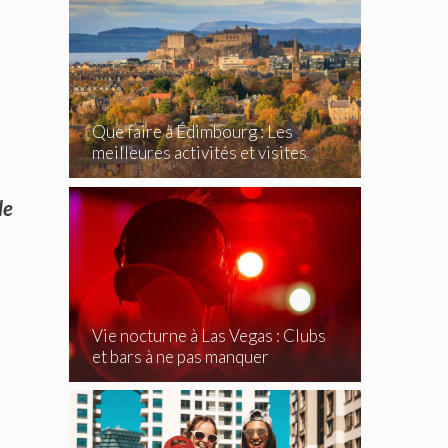
Que faire à Édimbourg : Les
meilleures activités et visites
incontournables
le
Vie nocturne à Las Vegas : Clubs
et bars à ne pas manquer