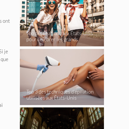
s ont
Top destinations aux États-Unis
pour célébrer les grands
événements
i je
t que
Top 3 des techniques d’épilation
utilisées aux États-Unis
ai
s