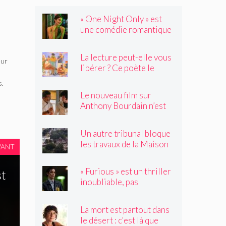
« One Night Only » est
une comédie romantique
dystopique avec très peu
de choses à dire
La lecture peut-elle vous
eur
libérer ? Ce poète le
pense.
s.
Le nouveau film sur
Anthony Bourdain n’est
rien de ce que vous
craignez
Un autre tribunal bloque
les travaux de la Maison
VANT
Blanche, préparant ainsi
un examen par la Cour
« Furious » est un thriller
st
suprême
inoubliable, pas
seulement un remake de
« Black Widow »
La mort est partout dans
le désert : c'est là que