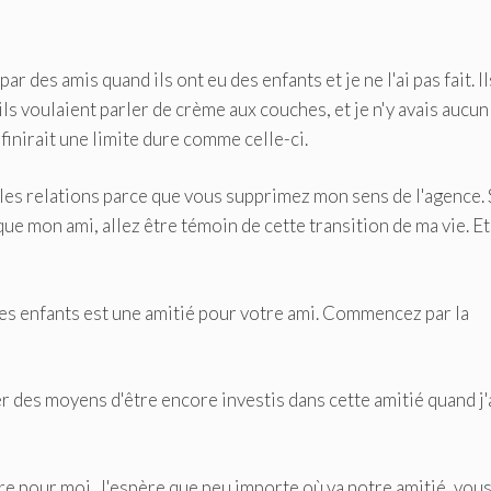
r des amis quand ils ont eu des enfants et je ne l'ai pas fait. Il
 ils voulaient parler de crème aux couches, et je n'y avais aucun
inirait une limite dure comme celle-ci.
les relations parce que vous supprimez mon sens de l'agence. S
que mon ami, allez être témoin de cette transition de ma vie. E
s enfants est une amitié pour votre ami. Commencez par la
er des moyens d'être encore investis dans cette amitié quand j'
re pour moi. J'espère que peu importe où va notre amitié, vou