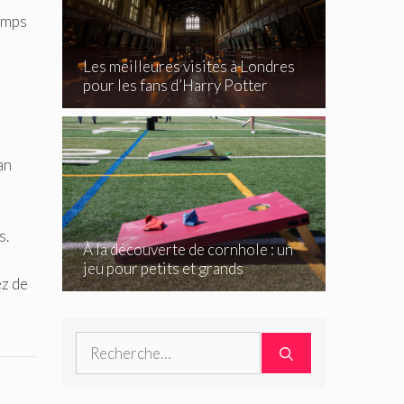
temps
Les meilleures visites à Londres
pour les fans d’Harry Potter
an
s.
À la découverte de cornhole : un
jeu pour petits et grands
ez de
Rechercher :