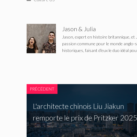
Jason & Julia
Jason, expert en histoire britannique, et 
passion commune pour le monde anglo-saxo
historiques, faisant d'eux le duo idéal pou
PRÉCÉDENT
L'architecte chinois Liu Jiakun
remporte le prix de Pritzker 202