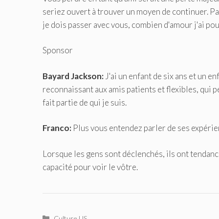
seriez ouvert à trouver un moyen de continuer. P
je dois passer avec vous, combien d'amour j'ai po
Sponsor
Bayard Jackson:
J'ai un enfant de six ans et un en
reconnaissant aux amis patients et flexibles, qui 
fait partie de qui je suis.
Franco:
Plus vous entendez parler de ses expérien
Lorsque les gens sont déclenchés, ils ont tendance
capacité pour voir le vôtre.
Catégories
Culture US