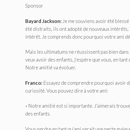
Sponsor
Bayard Jackson:
Je me souviens avoir été blessé pa
été distraits, ils ont adopté de nouveaux intérêts,
intérêt. Je comprends donc pourquoi votre ami déf
Mais les ultimatums ne réussissent pas bien dans 
veux avoir des enfants, j'espère que vous, en tant 
Notre amitié va évoluer.
Franco:
Essayez de comprendre pourquoi avoir de
curiosité. Vous pouvez dire à votre ami:
« Notre amitié est si importante. J'aimerais trouv
des enfants.
Vous perdre en tant qu'ami serait une perte majeu