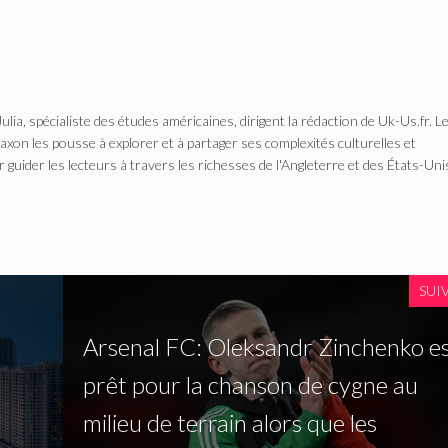
Julia, spécialiste des études américaines, dirigent la rédaction de Uk-Us.fr. L
n les pousse à explorer et à partager ses complexités culturelles et
r guider les lecteurs à travers les richesses de l'Angleterre et des États-Uni
SUI
Arsenal FC: Oleksandr Zinchenko e
5
prêt pour la chanson de cygne au
milieu de terrain alors que les