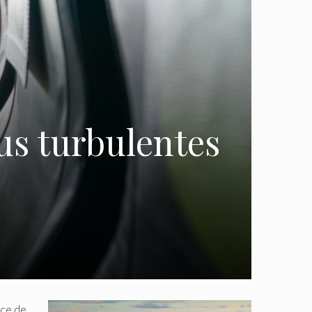
lus turbulentes
nce de