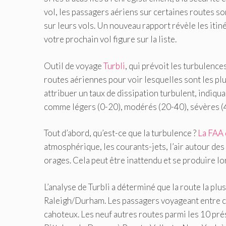
vol, les passagers aériens sur certaines routes s
sur leurs vols. Un nouveau rapport révèle les itiné
votre prochain vol figure sur la liste.
Outil de voyage
Turbli
, qui prévoit les turbulenc
routes aériennes pour voir lesquelles sont les plu
attribuer un taux de dissipation turbulent, indiqu
comme légers (0-20), modérés (20-40), sévères (
Tout d’abord, qu’est-ce que la turbulence ?
La FAA 
atmosphérique, les courants-jets, l’air autour de
orages. Cela peut être inattendu et se produire lor
L’analyse de Turbli a déterminé que la route la plu
Raleigh/Durham. Les passagers voyageant entre ces
cahoteux. Les neuf autres routes parmi les 10 pré