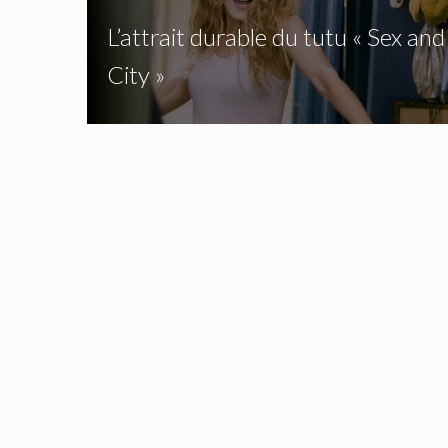
L’attrait durable du tutu « Sex and
City »