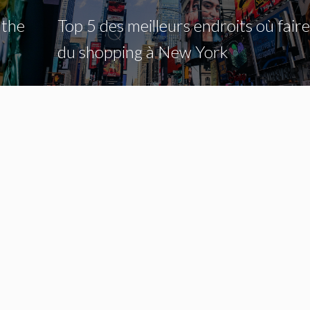
 the
Top 5 des meilleurs endroits où faire
du shopping à New York