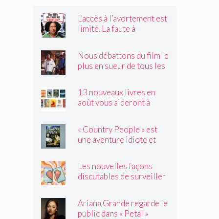
L’accès à l’avortement est
limité. La faute à
Hollywood ?
Nous débattons du film le
plus en sueur de tous les
temps
13 nouveaux livres en
août vous aideront à
traverser les canicules de
l'été
« Country People » est
une aventure idiote et
satisfaisante au milieu de
l'été
Les nouvelles façons
discutables de surveiller
vos amis
Ariana Grande regarde le
public dans « Petal »