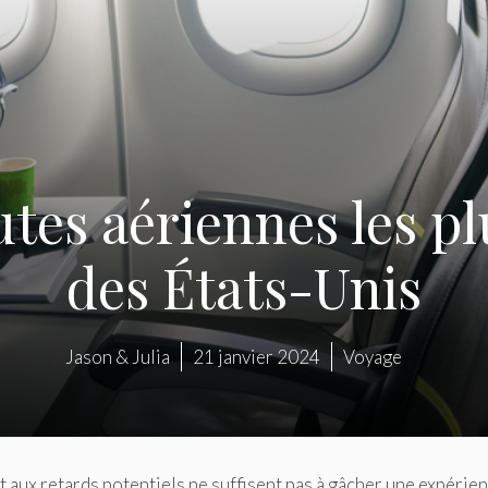
utes aériennes les p
des États-Unis
Jason & Julia
21 janvier 2024
Voyage
é et aux retards potentiels ne suffisent pas à gâcher une expérie