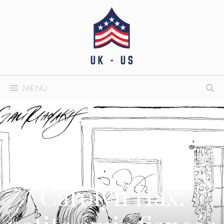
Aller
au
contenu
MENU
Carolyn Hax: