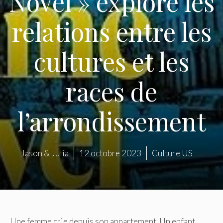
Novel » explore les
relations entre les
cultures et les
races de
l’arrondissement
Jason & Julia
12 octobre 2023
Culture US
Une femme crie depuis son appartement. Un enfant