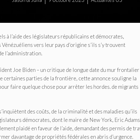
pels à l’aide des législateurs républicains et démocrates,
Vénézuéliens vers leur pays d’origine s’ils s’y trouvent
e l’administration.
ident Joe Biden – un critique de longue date du mur frontalier
e certaines parties de la frontière, cette annonce souligne la
pour faire quelque chose pour arrêter les hordes. de migrants
inquiètent des coûts, de la criminalité et des maladies qu’ils
égislateurs démocrates, dont le maire de New York, Eric Adams,
ment plaidé en faveur de l’aide, demandant des permis de tra
rmer davantage de propriétés fédérales en abris d’urgence.