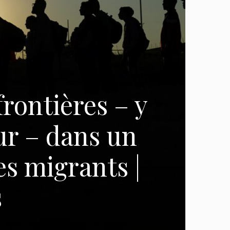
rontières – y
ur – dans un
es migrants |
s