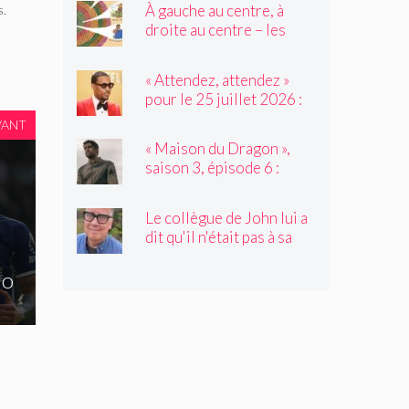
À gauche au centre, à
s.
famille du Nord vers le
droite au centre – les
Sud
élèves de 2e année
tressent un « tapis à
« Attendez, attendez »
histoires »
pour le 25 juillet 2026 :
avec l'invité de Not My
VANT
Job, Tyler James
« Maison du Dragon »,
Williams
saison 3, épisode 6 :
Nation d'assassinat
Le collègue de John lui a
dit qu'il n'était pas à sa
place. C'était juste ce
qu'il avait besoin
no
d'entendre