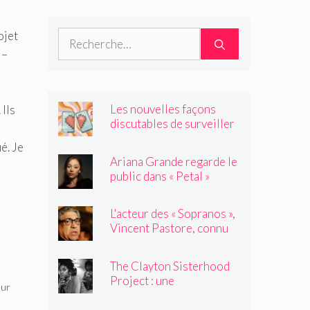
ojet
Rechercher :
 –
Les nouvelles façons
 Ils
discutables de surveiller
vos amis
ué. Je
Ariana Grande regarde le
public dans « Petal »
L'acteur des « Sopranos »,
Vincent Pastore, connu
pour jouer des truands et
des durs, est décédé à 80
The Clayton Sisterhood
ans
Project : une
eur
photographe capture la
migration inversée de sa