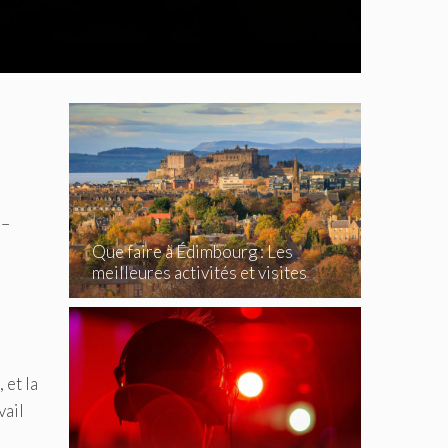
 –
Que faire à Édimbourg : Les
meilleures activités et visites
incontournables
 et la
vail