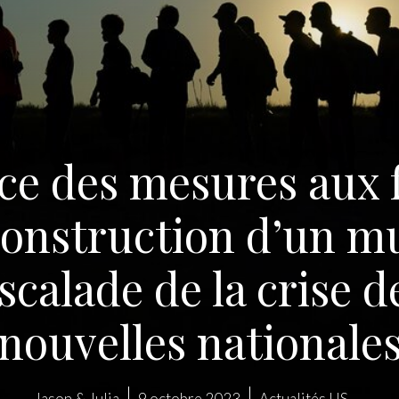
e des mesures aux f
construction d’un m
scalade de la crise d
nouvelles nationale
Jason & Julia
9 octobre 2023
Actualités US