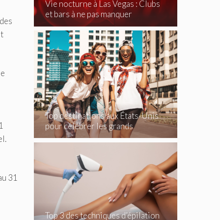
Vie nocturne à Las Vegas : Clubs
et bars à ne pas manquer
ides
t
de
Top destinations aux États-Unis
1
pour célébrer les grands
événements
l.
au 31
Top 3 des techniques d’épilation