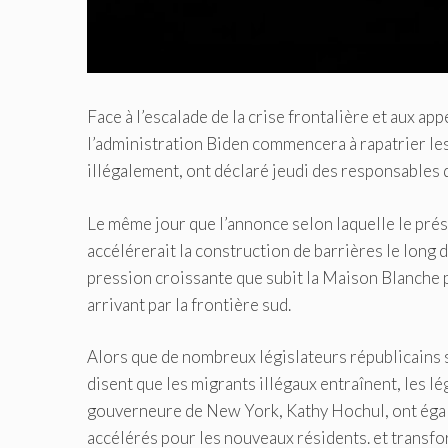
Face à l’escalade de la crise frontalière et aux ap
l’administration Biden commencera à rapatrier les 
illégalement, ont déclaré jeudi des responsables d
Le même jour que l’annonce selon laquelle le prés
accélérerait la construction de barrières le long d
pression croissante que subit la Maison Blanche 
arrivant par la frontière sud.
Alors que de nombreux législateurs républicains s’
disent que les migrants illégaux entraînent, les l
gouverneure de New York, Kathy Hochul, ont égale
accélérés pour les nouveaux résidents. et transfo