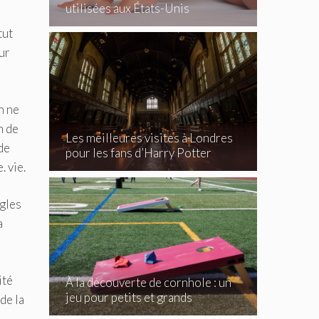
utilisées aux États-Unis
tut
ur
n ne
n de
Les meilleures visites à Londres
de
pour les fans d’Harry Potter
. vie.
ègles
a
ité
À la découverte de cornhole : un
jeu pour petits et grands
de la