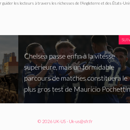
r guider les lecteurs à travers les richesses de l'Angleterre et des États-Uni
SUI
Chelsea passe enfin à la vitesse
supérieure, mais un formidable
parcours de matches constituera le
plus gros test de Mauricio Pochetti
© 2026 UK-US - Uk-us@sfr.fr