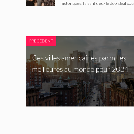
historiques, faisant d'eux le duo idéal pou
PRÉCÉDENT
Ces villes américaines parmi les
meilleures au monde pour 2024