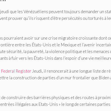
 jeudi que les Vénézuéliens peuvent toujours demander un sta
ent prouver qu’ils risquent d’être persécutés ou torturés à le
ns pourraient avoir sur une crise migratoire croissante dont o
frontière entre les États-Unis et le Mexique et l’avenir incertai
ute sécurité, la pauvreté, la violence politique et les menaces 
ts à fuir vers les États-Unis dans l’espoir d’une vie meilleure
 Federal Register
Jeudi, il renoncerait à une longue liste de r
tre la construction de parties d’un mur frontalier que Biden 
t de construire des barrières physiques et des routes à proxim
entrées illégales aux Etats-Unis » le long de certaines parties 