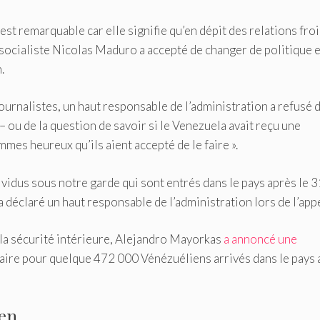
st remarquable car elle signifie qu’en dépit des relations fro
t socialiste Nicolas Maduro a accepté de changer de politique e
.
ournalistes, un haut responsable de l’administration a refusé 
 – ou de la question de savoir si le Venezuela avait reçu une
mes heureux qu’ils aient accepté de le faire ».
dividus sous notre garde qui sont entrés dans le pays après le 3
 a déclaré un haut responsable de l’administration lors de l’appe
 la sécurité intérieure, Alejandro Mayorkas
a annoncé une
aire pour quelque 472 000 Vénézuéliens arrivés dans le pays 
den