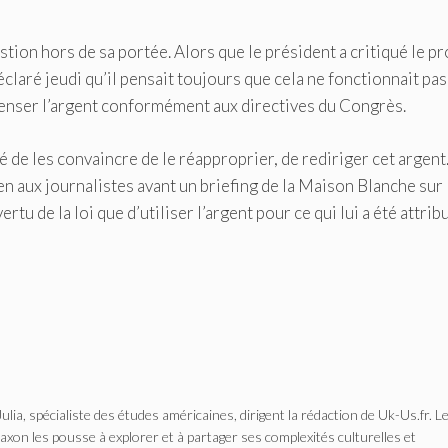
tion hors de sa portée. Alors que le président a critiqué le pr
claré jeudi qu’il pensait toujours que cela ne fonctionnait pas
dépenser l’argent conformément aux directives du Congrès.
ayé de les convaincre de le réapproprier, de rediriger cet argent.
 Biden aux journalistes avant un briefing de la Maison Blanche sur
vertu de la loi que d’utiliser l’argent pour ce qui lui a été attrib
Julia, spécialiste des études américaines, dirigent la rédaction de Uk-Us.fr. L
n les pousse à explorer et à partager ses complexités culturelles et