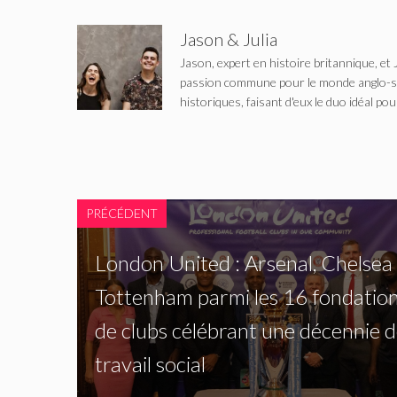
Jason & Julia
Jason, expert en histoire britannique, et 
passion commune pour le monde anglo-saxo
historiques, faisant d'eux le duo idéal pou
PRÉCÉDENT
London United : Arsenal, Chelsea
Tottenham parmi les 16 fondatio
de clubs célébrant une décennie 
travail social