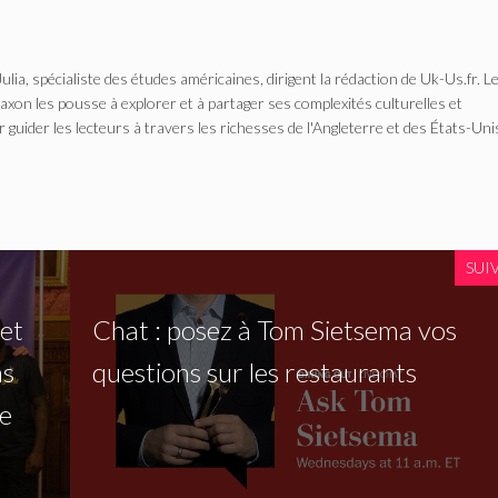
Julia, spécialiste des études américaines, dirigent la rédaction de Uk-Us.fr. L
n les pousse à explorer et à partager ses complexités culturelles et
r guider les lecteurs à travers les richesses de l'Angleterre et des États-Uni
SUI
 et
Chat : posez à Tom Sietsema vos
ns
questions sur les restaurants
de