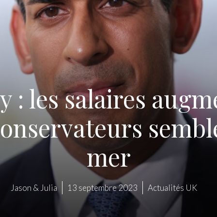
 : les salaires augme
 conservateurs semb
mer
Jason & Julia
13 septembre 2023
Actualités UK