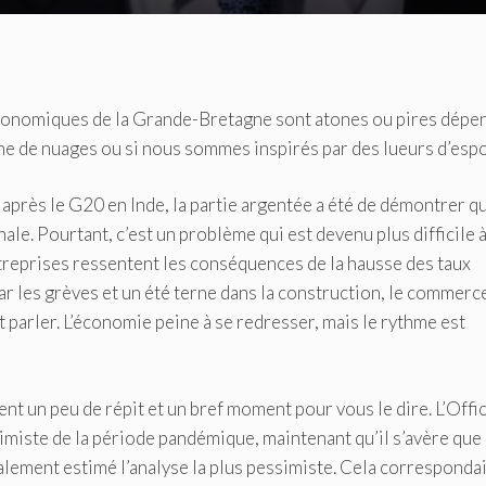
économiques de la Grande-Bretagne sont atones ou pires dépe
e de nuages ​​ou si nous sommes inspirés par des lueurs d’espo
 après le G20 en Inde, la partie argentée a été de démontrer qu’
ale. Pourtant, c’est un problème qui est devenu plus difficile 
treprises ressentent les conséquences de la hausse des taux
ar les grèves et un été terne dans la construction, le commerc
nt parler. L’économie peine à se redresser, mais le rythme est
t un peu de répit et un bref moment pour vous le dire. L’Offi
simiste de la période pandémique, maintenant qu’il s’avère que 
tialement estimé l’analyse la plus pessimiste. Cela correspondai