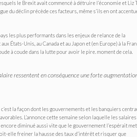
squels le Brexit avait commencé à détruire l’économie et Liz 
longue du déclin précède ces facteurs, même s’ils en ont accentu
ays les plus performants dans les enjeux de relance de la
 aux États-Unis, au Canada et au Japon et (en Europe) à la Fran
oude à coude dans la lutte pour avoir le pire. moment de cela.
salaire ressentent en conséquence une forte augmentatio
c’est la façon dont les gouvernements et les banquiers centr
avorables. L’annonce cette semaine selon laquelle les salaires
s encore diminué aussi vite que le gouvernement l’espérait met
it-elle freiner la hausse des taux d’intérêt et risquer que