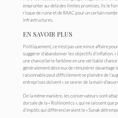
emprunter au-delà des limites promises. Ils le fo
risque de ruine et de RAAC pour un certain nombr
infrastructures.
EN SAVOIR PLUS
Politiquement, ce n’est pas une mince affaire pour
suggérer d’abandonner les objectifs d’inflation. «
une chancellerie fantôme en une véritable chanceller
généralement désireux de rémunérer davantage les
raisonnable peut difficilement se plaindre de l’au
entreprises doivent « se sevrer de la main-d’œuvr
De la même manière, les conservateurs sont attaché
dorsale de la « Rishinomics », qui ne laissent qu
d’impôts qui différencieraient le « Sunak détrempé 