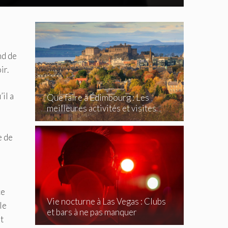
nd de
ir.
il a
Que faire à Édimbourg : Les
meilleures activités et visites
à
incontournables
e de
ce
Vie nocturne à Las Vegas : Clubs
le
et bars à ne pas manquer
t