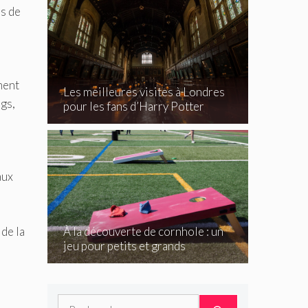
es de
ment
Les meilleures visites à Londres
gs,
pour les fans d’Harry Potter
aux
de la
À la découverte de cornhole : un
jeu pour petits et grands
Rechercher :