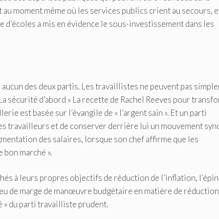
nt au moment même où les services publics crient au secours, e
e d’écoles a mis en évidence le sous-investissement dans les
 aucun des deux partis. Les travaillistes ne peuvent pas simpl
 La sécurité d’abord » La recette de Rachel Reeves pour transf
ie est basée sur l’évangile de « l’argent sain ». Et un parti
 travailleurs et de conserver derrière lui un mouvement syn
gmentation des salaires, lorsque son chef affirme que les
e bon marché ».
s à leurs propres objectifs de réduction de l’inflation, l’épi
e peu de marge de manœuvre budgétaire en matière de réductio
» du parti travailliste prudent.