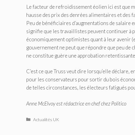
Le facteur de refroidissement éolien ici est que 
hausse des prix des denrées alimentaires et des 
Peu de bénéficiaires d’augmentations de salaire e
signifie que les travaillistes peuvent continuer à 
économiquement optimistes quant à leur avenir (et 
gouvernement ne peut que répondre que peu de ch
ne constitue guère une approbation retentissant
C’est ce que Truss veut dire lorsqu’elle déclare, en
pour les conservateurs pour sortir du bois économi
de telles circonstances, les électeurs fatigués p
Anne McElvoy est rédactrice en chef chez Politico
Catégories
Actualités UK