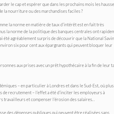
garder le cap et espérer que dans les prochains mois les hauss
e la nourriture ou des marchandises faciles ?
e la norme en matière de taux d’intérêt est en fait très
nus la norme de la politique des banques centrales ont rapide
i été agréablement surpris de découvrir que la National Savin
nviron six pour cent aux épargnants qui peuvent bloquer leur
sonnes aux prises avec un prêt hypothécaire à la fin de leur t
iques – en particulier à Londres et dans le Sud-Est, où plus 
 de recrutement – ​​l’effet a été d’inciter les employeurs à
s travailleurs et compenser l’érosion des salaires. .
sse des dépenses publiques qui peuvent être réalisées sans