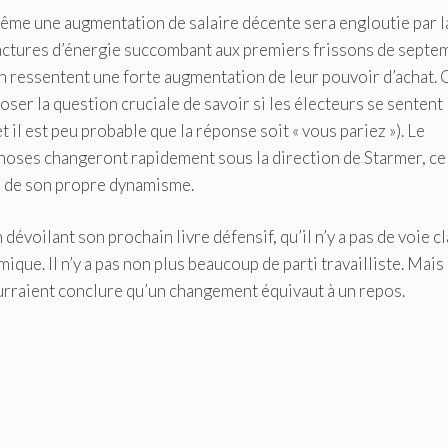
même une augmentation de salaire décente sera engloutie par l
factures d’énergie succombant aux premiers frissons de septe
n ressentent une forte augmentation de leur pouvoir d’achat. 
poser la question cruciale de savoir si les électeurs se sentent
il est peu probable que la réponse soit « vous pariez »). Le
oses changeront rapidement sous la direction de Starmer, ce
e de son propre dynamisme.
 dévoilant son prochain livre défensif, qu’il n’y a pas de voie cl
que. Il n’y a pas non plus beaucoup de parti travailliste. Mais
ourraient conclure qu’un changement équivaut à un repos.