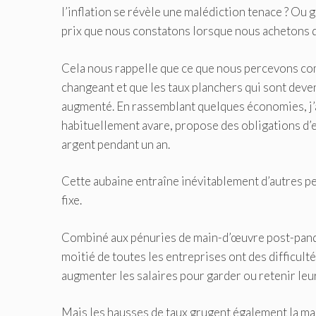
l’inflation se révèle une malédiction tenace ? Ou 
prix que nous constatons lorsque nous achetons d
Cela nous rappelle que ce que nous percevons comm
changeant et que les taux planchers qui sont deve
augmenté. En rassemblant quelques économies, j’a
habituellement avare, propose des obligations d’e
argent pendant un an.
Cette aubaine entraîne inévitablement d’autres per
fixe.
Combiné aux pénuries de main-d’œuvre post-pandém
moitié de toutes les entreprises ont des difficultés
augmenter les salaires pour garder ou retenir leur
Mais les hausses de taux grugent également la ma