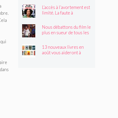
sites historiques.
a
L’accès à l’avortement est
Pourrait-il être déplacé ?
limité. La faute à
mbre.
Hollywood ?
Cela
Nous débattons du film le
plus en sueur de tous les
temps
 qui
13 nouveaux livres en
août vous aideront à
traverser les canicules de
aire
l'été
 dans