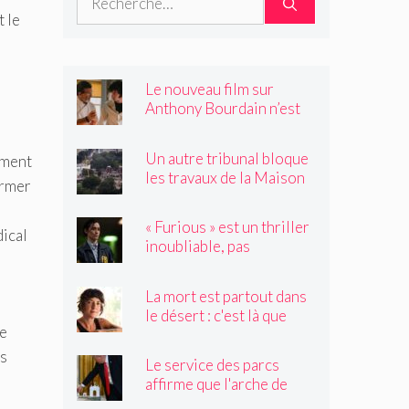
t le
Le nouveau film sur
Anthony Bourdain n’est
rien de ce que vous
craignez
Un autre tribunal bloque
ement
les travaux de la Maison
ormer
Blanche, préparant ainsi
un examen par la Cour
« Furious » est un thriller
suprême
dical
inoubliable, pas
seulement un remake de
« Black Widow »
La mort est partout dans
le désert : c'est là que
ne
Claire Vaye Watkins se
sent le plus vivante
ns
Le service des parcs
affirme que l'arche de
Trump obstruerait les