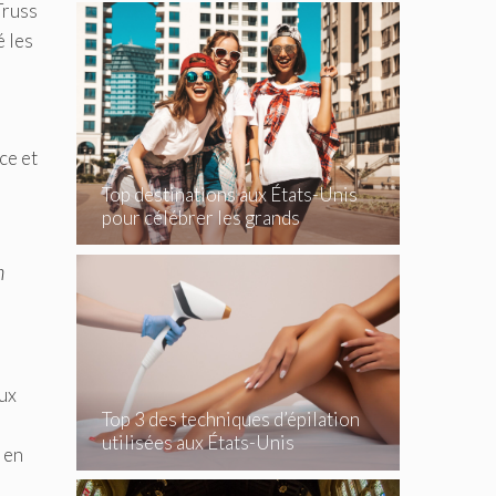
Truss
é les
ce et
Top destinations aux États-Unis
pour célébrer les grands
événements
n
aux
Top 3 des techniques d’épilation
utilisées aux États-Unis
 en